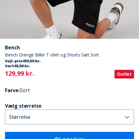
Bench
Bench Drenge Biller T-shirt og Shorts Sæt Sort
Vejl. pris
499,99 kr.
Var
149,99 kr.
Current
129,99 kr.
Outlet
Farve
:
Sort
Vælg størrelse