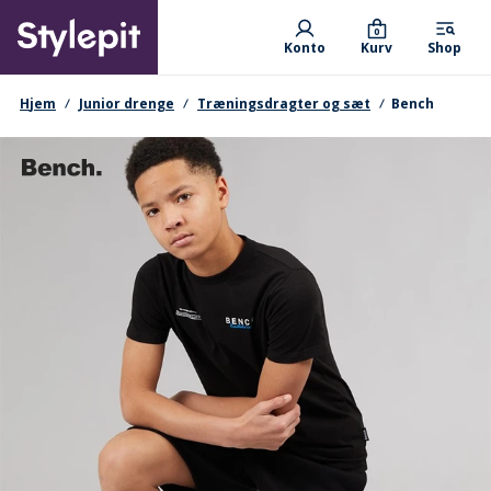
Skip
Primary departments
to
0
Konto
Kurv
Shop
main
content
navigationssti
Hjem
Junior drenge
Træningsdragter og sæt
Bench