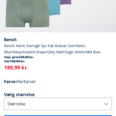
Bench
Bench Herre Darragh Syv Pak Bokser Sort/Retro
Blue/Navy/Dusted Grape/Grey Marl/Sage Green/Mid Blue
Vejl. pris
199,99 kr.
Var
199,99 kr.
Current
189,99 kr.
Farve
:
Flerfarvet
Vælg størrelse