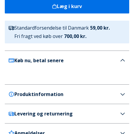
Læg i kurv
Standardforsendelse til Danmark
59,00 kr.
Fri fragt ved køb over
700,00 kr.
Køb nu, betal senere
Produktinformation
Levering og returnering
Bench
Bench Herre Darragh Syv Pak Bokser Sort/Retro
Blue/Navy/Dusted Grape/Grey Marl/Sage
Anmeldelser