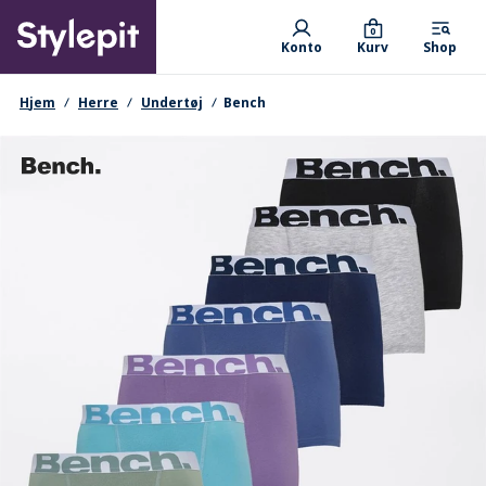
Skip
Primary departments
to
0
Konto
Kurv
Shop
main
content
navigationssti
Hjem
Herre
Undertøj
Bench