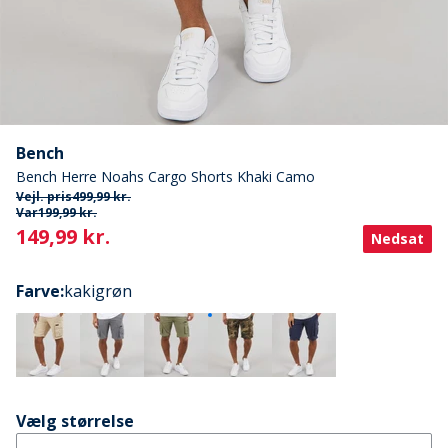
Bench
Bench Herre Noahs Cargo Shorts Khaki Camo
Vejl. pris
499,99 kr.
Var
199,99 kr.
Current
149,99 kr.
Nedsat
Farve
:
kakigrøn
Vælg størrelse