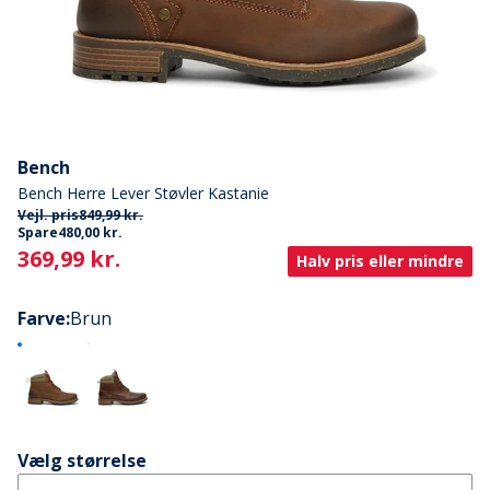
Bench
Bench Herre Lever Støvler Kastanie
Vejl. pris
849,99 kr.
Spare
480,00 kr.
Current
369,99 kr.
Halv pris eller mindre
Farve
:
Brun
Vælg størrelse