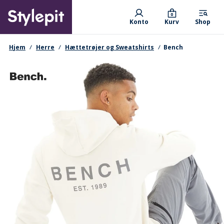
Skip
Primary departments
to
0
Konto
Kurv
Shop
main
content
navigationssti
Hjem
Herre
Hættetrøjer og Sweatshirts
Bench