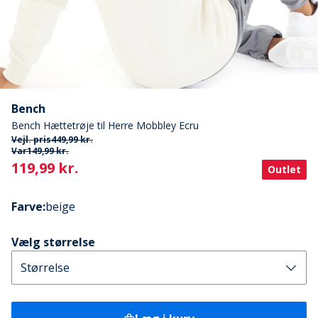
Bench
Bench Hættetrøje til Herre Mobbley Ecru
Vejl. pris
449,99 kr.
Var
149,99 kr.
Current
119,99 kr.
Outlet
Farve
:
beige
Vælg størrelse