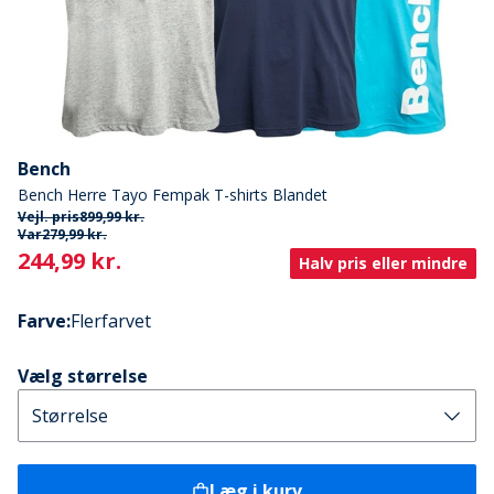
Bench
Bench Herre Tayo Fempak T-shirts Blandet
Vejl. pris
899,99 kr.
Var
279,99 kr.
Current
244,99 kr.
Halv pris eller mindre
Farve
:
Flerfarvet
Vælg størrelse
Læg i kurv