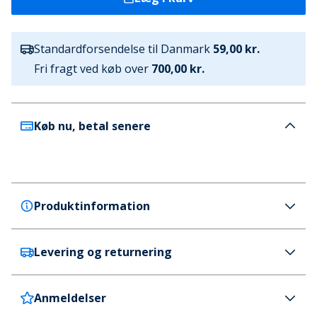
Standardforsendelse til Danmark
59,00 kr.
Fri fragt ved køb over
700,00 kr.
Køb nu, betal senere
Produktinformation
Levering og returnering
Bench
Bench Herre Tayo Fempak T-shirts Blandet
Farve
Anmeldelser
Danmark
59 kr. (700 kr.+ GRATIS)
Flerfarvet