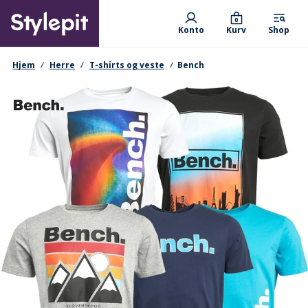
Skip
Primary departments
to
0
Konto
Kurv
Shop
main
content
navigationssti
Hjem
Herre
T-shirts og veste
Bench