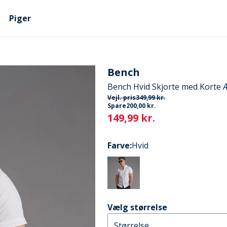
Piger
Bench
Bench Hvid Skjorte med Korte 
Vejl. pris
349,99 kr.
Spare
200,00 kr.
Current
149,99 kr.
Farve
:
Hvid
Vælg størrelse