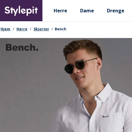
Skip
Primary departments
to
Herre
Dame
Drenge
main
content
navigationssti
Hjem
Herre
Skjorter
Bench