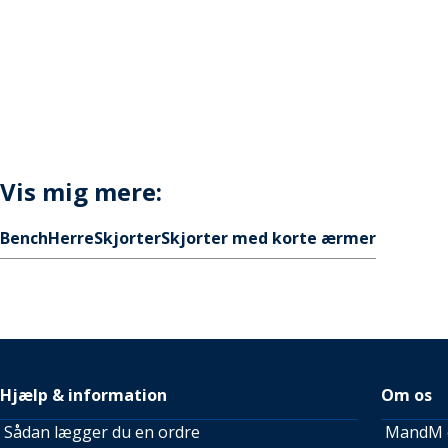
Vis mig mere:
Bench
Herre
Skjorter
Skjorter med korte ærmer
Hjælp & information
Om os
Sådan lægger du en ordre
MandM e