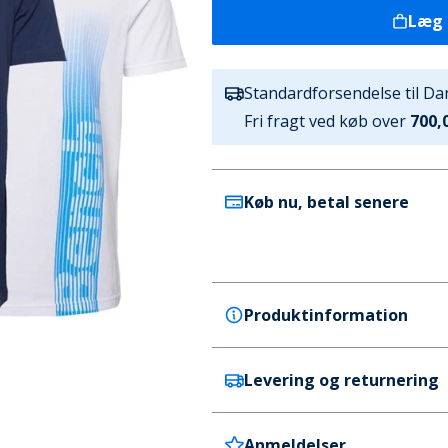
Læg 
Standardforsendelse til D
Fri fragt ved køb over
700,0
Køb nu, betal senere
Produktinformation
Levering og returnering
Bench
Bench Herre Kibbin T-shirts
Melange/Navy/Hvid/Isblå
Anmeldelser