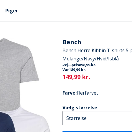
Piger
Bench
Bench Herre Kibbin T-shirts 5
Melange/Navy/Hvid/Isblå
Vejl. pris
898,99 kr.
Var
189,99 kr.
Current
149,99 kr.
Farve
:
Flerfarvet
Vælg størrelse