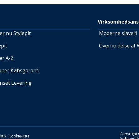
Virksomhedsans
r nu Stylepit
Moderne slaveri
pit
Overholdelse af 
er A-Z
nner Købsgaranti
set Levering
Copyright 
itik
Cookie-liste
forbeholde