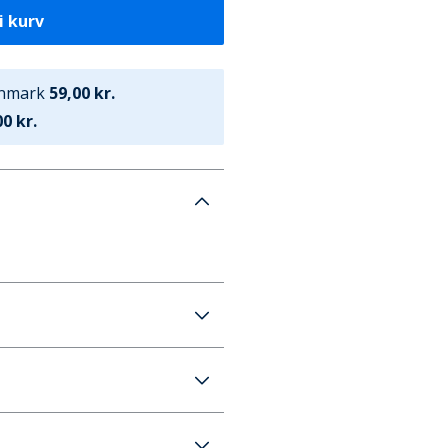
i kurv
anmark
59,00 kr.
0 kr.
 5-pak Denim Blå/Grå