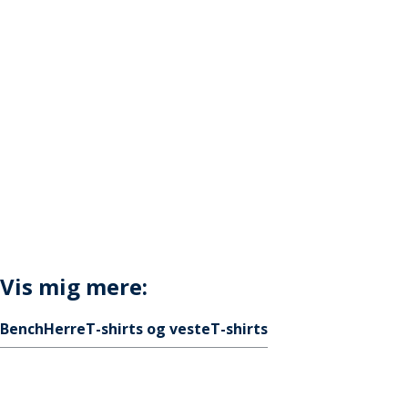
Vis mig mere:
Bench
Herre
T-shirts og veste
T-shirts