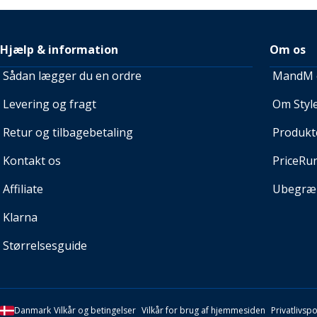
Hjælp & information
Om os
Sådan lægger du en ordre
MandM e
Levering og fragt
Om Style
Retur og tilbagebetaling
Produkt
Kontakt os
PriceRu
Affiliate
Ubegræn
Klarna
Størrelsesguide
Danmark
Vilkår og betingelser
Vilkår for brug af hjemmesiden
Privatlivspol