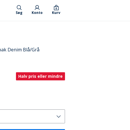
0
Søg
Konto
Kurv
-pak Denim Blå/Grå
Halv pris eller mindre