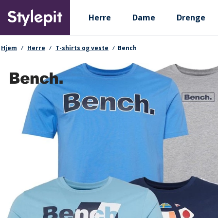
Skip
Primary departments
to
Herre
Dame
Drenge
main
content
navigationssti
Hjem
Herre
T-shirts og veste
Bench