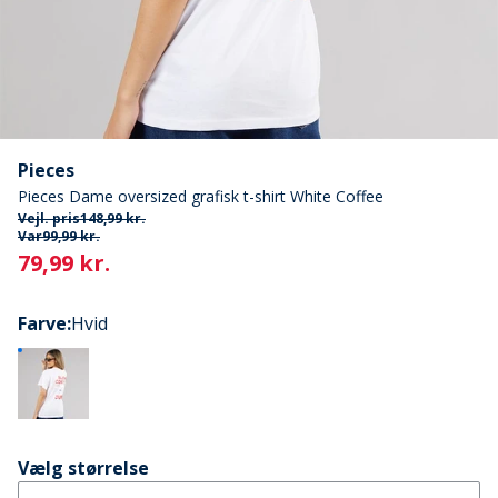
Pieces
Pieces Dame oversized grafisk t-shirt White Coffee
Vejl. pris
148,99 kr.
Var
99,99 kr.
Current
79,99 kr.
Farve
:
Hvid
Vælg størrelse