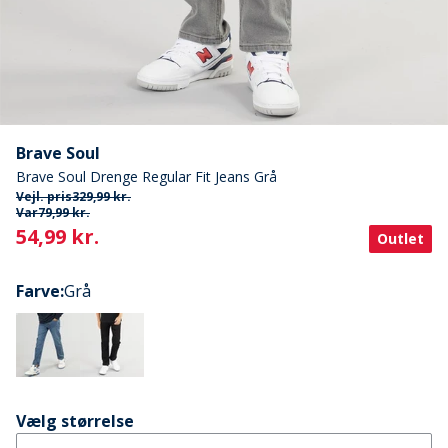
Brave Soul
Brave Soul Drenge Regular Fit Jeans Grå
Vejl. pris
329,99 kr.
Var
79,99 kr.
Current
54,99 kr.
Outlet
Farve
:
Grå
Vælg størrelse