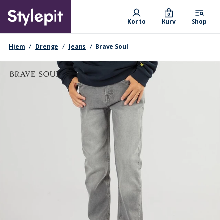
Skip
Primary departments
to
0
Konto
Kurv
Shop
main
content
navigationssti
Hjem
Drenge
Jeans
Brave Soul