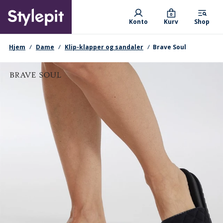
Skip
Primary departments
to
0
Konto
Kurv
Shop
main
content
navigationssti
Hjem
Dame
Klip-klapper og sandaler
Brave Soul