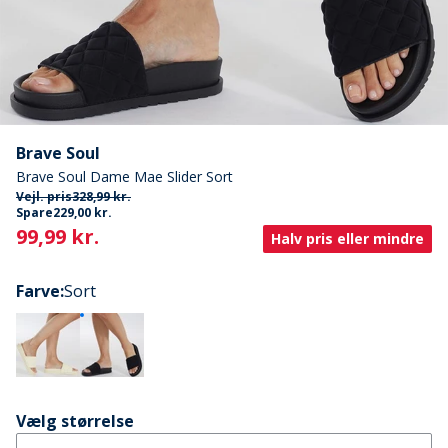
Brave Soul
Brave Soul Dame Mae Slider Sort
Vejl. pris
328,99 kr.
Spare
229,00 kr.
Current
99,99 kr.
Halv pris eller mindre
Farve
:
Sort
Vælg størrelse