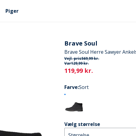
Piger
Brave Soul
Brave Soul Herre Sawyer Ankels
Vejl. pris
569,99 kr.
Var
129,99 kr.
Current
119,99 kr.
Farve
:
Sort
Vælg størrelse