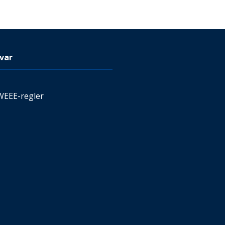
var
WEEE-regler