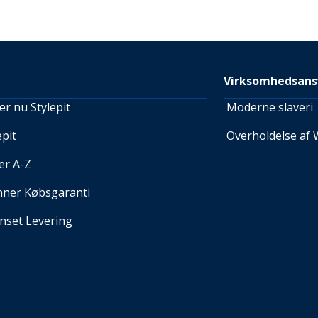
Virksomhedsans
r nu Stylepit
Moderne slaveri
pit
Overholdelse af 
er A-Z
nner Købsgaranti
set Levering