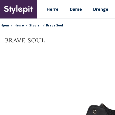
Skip
Primary departments
to
Herre
Dame
Drenge
main
content
navigationssti
Hjem
Herre
Støvler
Brave Soul