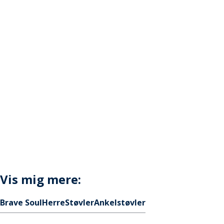
Vis mig mere:
Brave Soul
Herre
Støvler
Ankelstøvler