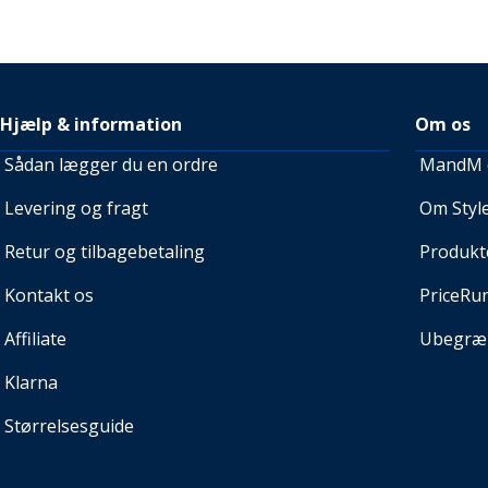
Hjælp & information
Om os
Sådan lægger du en ordre
MandM e
Levering og fragt
Om Style
Retur og tilbagebetaling
Produkt
Kontakt os
PriceRu
Affiliate
Ubegræn
Klarna
Størrelsesguide