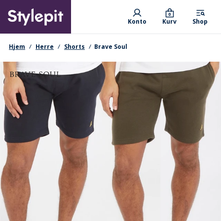
Skip
Primary departments
to
0
Konto
Kurv
Shop
main
content
navigationssti
Hjem
Herre
Shorts
Brave Soul