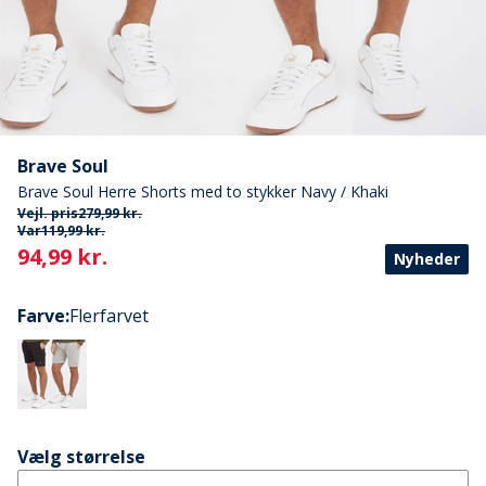
Brave Soul
Brave Soul Herre Shorts med to stykker Navy / Khaki
Vejl. pris
279,99 kr.
Var
119,99 kr.
Current
94,99 kr.
Nyheder
Farve
:
Flerfarvet
Vælg størrelse