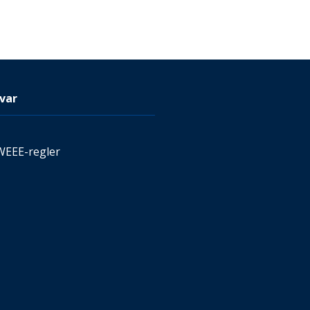
var
WEEE-regler