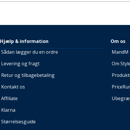
Hjælp & information
Om os
Sådan lægger du en ordre
MandM e
Levering og fragt
Om Style
Retur og tilbagebetaling
Produkt
Kontakt os
PriceRu
Affiliate
Ubegræn
Klarna
Størrelsesguide