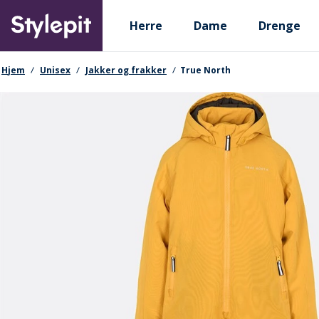
Skip
Primary departments
to
Herre
Dame
Drenge
main
content
navigationssti
Hjem
Unisex
Jakker og frakker
True North