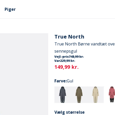
Piger
True North
True North Børne vandtæt ove
sennepsgul
Vejl. pris
748,99 kr.
Var
229,99 kr.
Current
149,99 kr.
Farve
:
Gul
Vælg størrelse