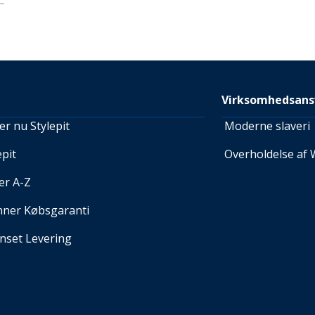
Virksomhedsans
r nu Stylepit
Moderne slaveri
pit
Overholdelse af 
er A-Z
nner Købsgaranti
set Levering