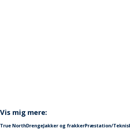
Vis mig mere:
True North
Drenge
Jakker og frakker
Præstation/Teknis