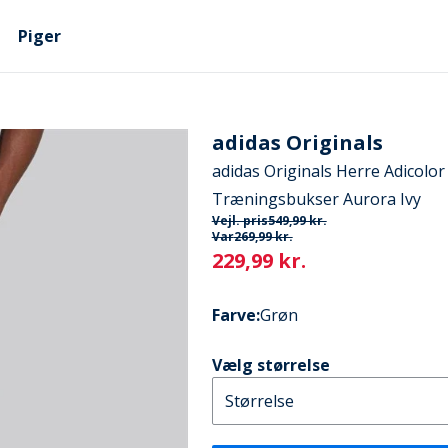
Piger
adidas Originals
adidas Originals Herre Adicolo
Træningsbukser Aurora Ivy
Vejl. pris
549,99 kr.
Var
269,99 kr.
Current
229,99 kr.
Farve
:
Grøn
Vælg størrelse