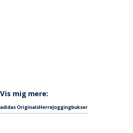
Vis mig mere:
adidas Originals
Herre
Joggingbukser