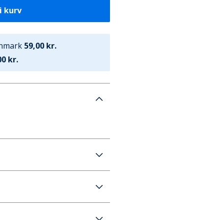
i kurv
anmark
59,00 kr.
0 kr.
lor Superstar Velour