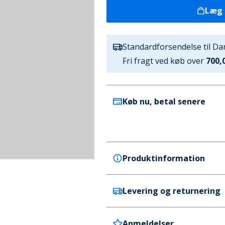
Læg 
Standardforsendelse til D
Fri fragt ved køb over
700,0
Køb nu, betal senere
Produktinformation
Levering og returnering
adidas Originals
adidas Originals Herre Adico
Træningsbukser Aurora Ivy
Anmeldelser