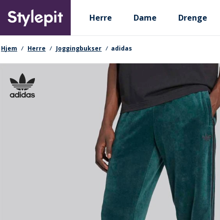
Skip
Primary departments
to
Herre
Dame
Drenge
main
content
navigationssti
Hjem
Herre
Joggingbukser
adidas