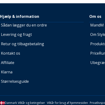
Hjælp & information
Om os
Sådan lægger du en ordre
MandM e
Levering og fragt
Om Style
Retur og tilbagebetaling
Produkt
Kontakt os
PriceRu
Affiliate
Ubegræn
Klarna
Størrelsesguide
Danmark
Vilkår og betingelser
Vilkår for brug af hjemmesiden
Privatlivspol