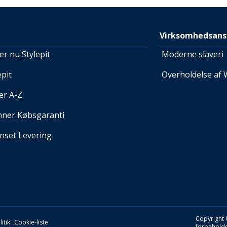
Virksomhedsans
r nu Stylepit
Moderne slaveri
pit
Overholdelse af 
er A-Z
nner Købsgaranti
set Levering
Copyright 
itik
Cookie-liste
forbeholde