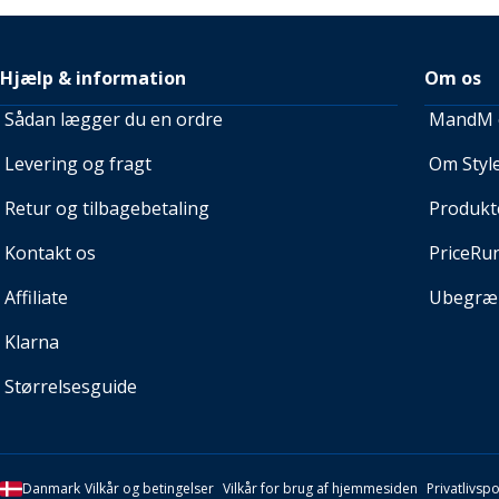
Hjælp & information
Om os
Sådan lægger du en ordre
MandM e
Levering og fragt
Om Style
Retur og tilbagebetaling
Produkt
Kontakt os
PriceRu
Affiliate
Ubegræn
Klarna
Størrelsesguide
Danmark
Vilkår og betingelser
Vilkår for brug af hjemmesiden
Privatlivspol