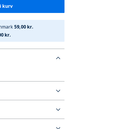
i kurv
anmark
59,00 kr.
0 kr.
rathon 2025 Grafik Løbe T-