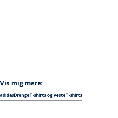
Vis mig mere:
adidas
Drenge
T-shirts og veste
T-shirts