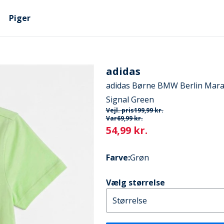
Piger
adidas
adidas Børne BMW Berlin Marat
Signal Green
Vejl. pris
199,99 kr.
Var
69,99 kr.
Current
54,99 kr.
Farve
:
Grøn
Vælg størrelse