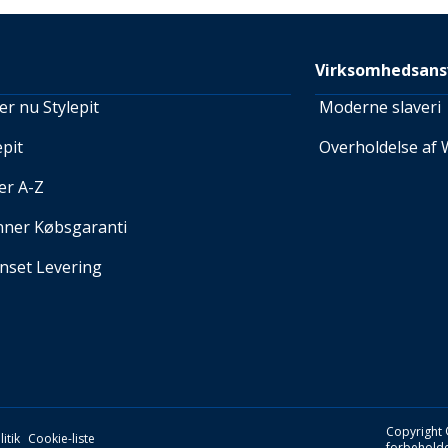
Virksomhedsans
r nu Stylepit
Moderne slaveri
pit
Overholdelse af 
er A-Z
nner Købsgaranti
set Levering
Copyright 
itik
Cookie-liste
forbeholde