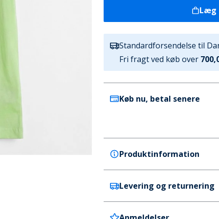
Læg 
Standardforsendelse til D
Fri fragt ved køb over
700,0
Køb nu, betal senere
Produktinformation
Levering og returnering
adidas
adidas Børne BMW Berlin Ma
shirt Signal Green
Anmeldelser