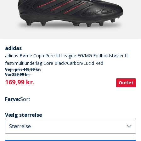
adidas
adidas Børne Copa Pure III League FG/MG Fodboldstøvler til
fast/multiunderlag Core Black/Carbon/Lucid Red
Vejl. pris
449,99 kr.
Var
229,99 kr.
Current
169,99 kr.
Outlet
Farve
:
Sort
Vælg størrelse