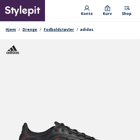
Skip
Primary departments
to
0
Konto
Kurv
Shop
main
content
navigationssti
Hjem
Drenge
Fodboldstøvler
adidas