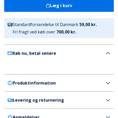
Læg i kurv
Standardforsendelse til Danmark
59,00 kr.
Fri fragt ved køb over
700,00 kr.
Køb nu, betal senere
Produktinformation
Levering og returnering
adidas
adidas Børne Copa Pure III League FG/MG
Fodboldstøvler til fast/multiunderlag Core
Anmeldelser