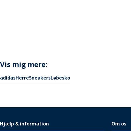
Vis mig mere:
adidas
Herre
Sneakers
Løbesko
Hjælp & information
Om os