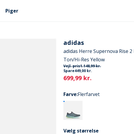
Piger
adidas
adidas Herre Supernova Rise 2
Ton/Hi-Res Yellow
Vejl. pris
1.148,99 kr.
Spare
449,00 kr.
Current
699,99 kr.
Farve
:
Flerfarvet
Vælg størrelse