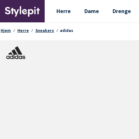
Skip
Primary departments
to
Herre
Dame
Drenge
main
content
navigationssti
Hjem
Herre
Sneakers
adidas