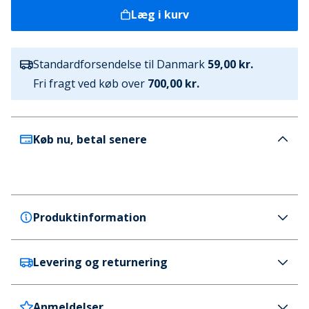
Læg i kurv
Standardforsendelse til Danmark
59,00 kr.
Fri fragt ved køb over
700,00 kr.
Køb nu, betal senere
Produktinformation
Levering og returnering
adidas
adidas Junior Piger Essentials 3-Striber
Træningsdragt Semi Flash Aqua/Hvid
Anmeldelser