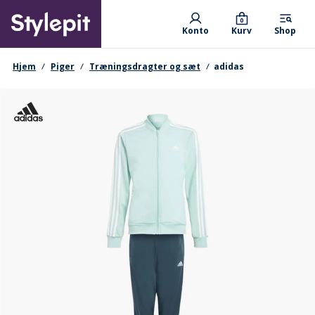
Skip
Primary departments
to
0
Konto
Kurv
Shop
main
content
navigationssti
Hjem
Piger
Træningsdragter og sæt
adidas