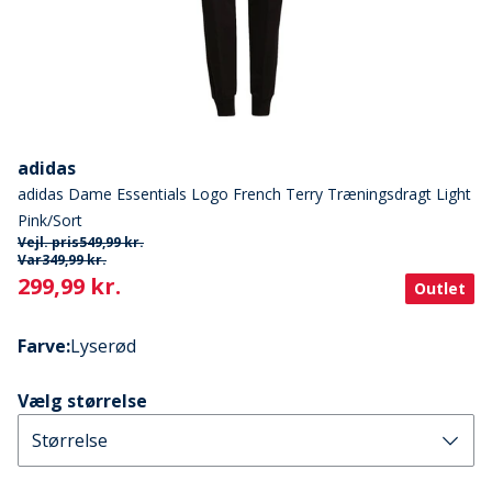
adidas
adidas Dame Essentials Logo French Terry Træningsdragt Light
Pink/Sort
Vejl. pris
549,99 kr.
Var
349,99 kr.
Current
299,99 kr.
Outlet
Farve
:
Lyserød
Vælg størrelse