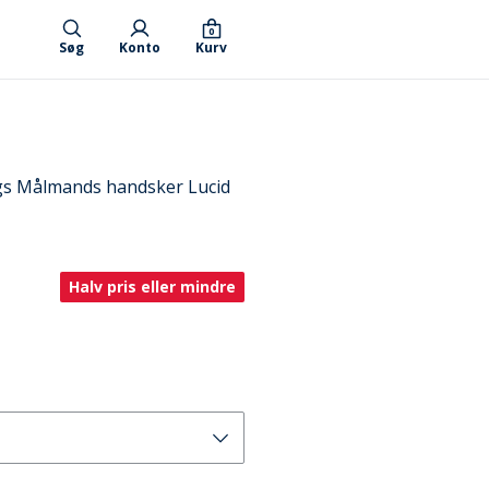
0
Søg
Konto
Kurv
gs Målmands handsker Lucid
Halv pris eller mindre