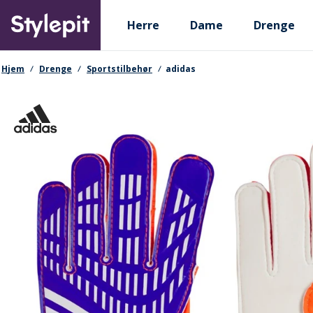
Skip
Primary departments
to
Herre
Dame
Drenge
main
content
navigationssti
Hjem
Drenge
Sportstilbehør
adidas