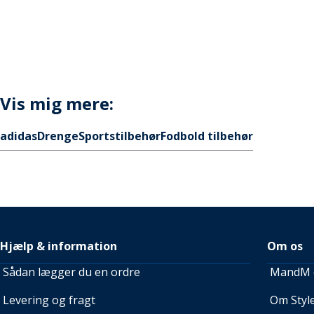
Vis mig mere:
adidas
Drenge
Sportstilbehør
Fodbold tilbehør
Hjælp & information
Om os
Sådan lægger du en ordre
MandM e
Levering og fragt
Om Style