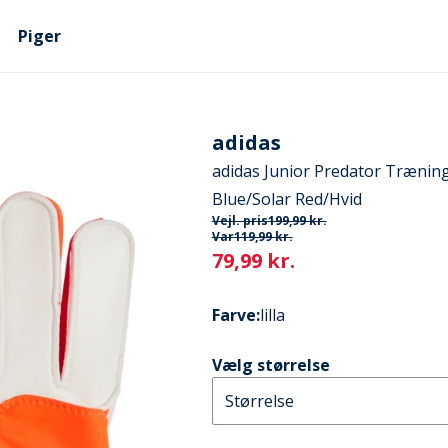
Piger
adidas
adidas Junior Predator Trænin
Blue/Solar Red/Hvid
Vejl. pris
199,99 kr.
Var
119,99 kr.
Current
79,99 kr.
Farve
:
lilla
Vælg størrelse