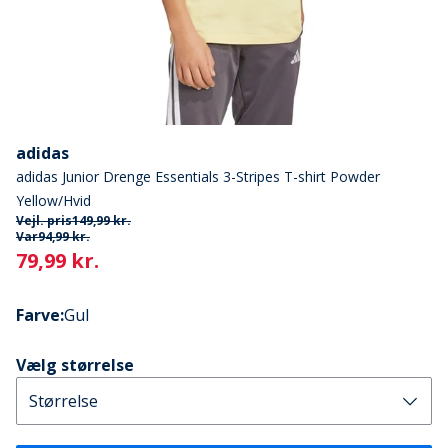
adidas
adidas Junior Drenge Essentials 3-Stripes T-shirt Powder
Yellow/Hvid
Vejl. pris
149,99 kr.
Var
94,99 kr.
Current
79,99 kr.
Farve
:
Gul
Vælg størrelse