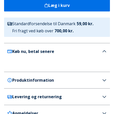
Læg i kurv
Standardforsendelse til Danmark
59,00 kr.
Fri fragt ved køb over
700,00 kr.
Køb nu, betal senere
Produktinformation
Levering og returnering
adidas
adidas Junior Drenge Essentials 3-Stripes T-shirt
Powder Yellow/Hvid
Anmeldelser