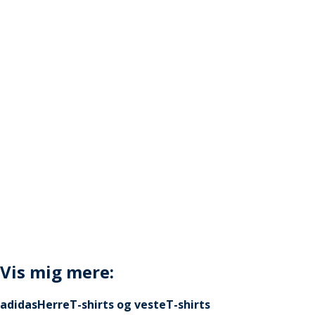
Vis mig mere:
adidas
Herre
T-shirts og veste
T-shirts