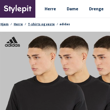
Skip
Primary departments
to
Herre
Dame
Drenge
main
content
navigationssti
Hjem
Herre
T-shirts og veste
adidas