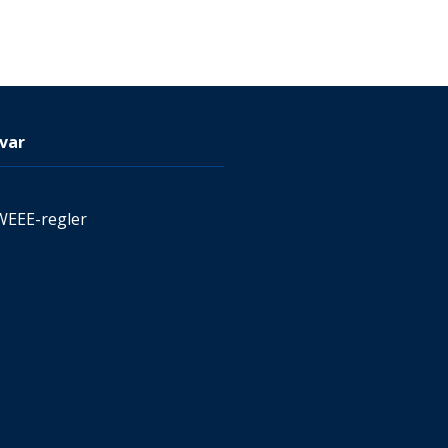
var
WEEE-regler