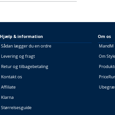
Hjælp & information
Om os
Sådan lægger du en ordre
MandM e
Levering og fragt
Om Style
Retur og tilbagebetaling
Produkt
Kontakt os
PriceRu
Affiliate
Ubegræn
Klarna
Størrelsesguide