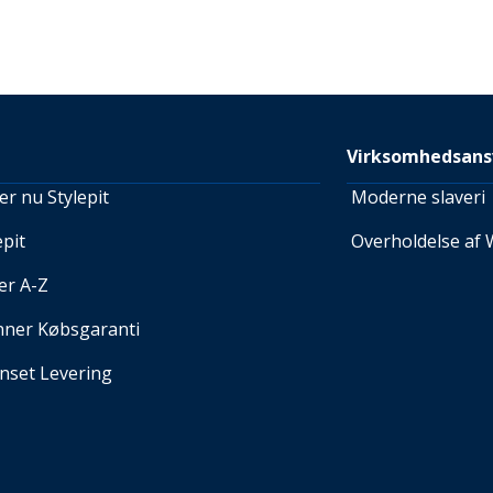
Virksomhedsans
r nu Stylepit
Moderne slaveri
pit
Overholdelse af 
er A-Z
nner Købsgaranti
set Levering