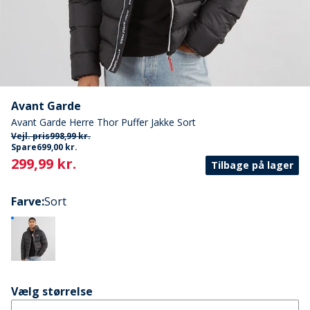
Avant Garde
Avant Garde Herre Thor Puffer Jakke Sort
Vejl. pris
998,99 kr.
Spare
699,00 kr.
Current
299,99 kr.
Tilbage på lager
Farve
:
Sort
Vælg størrelse