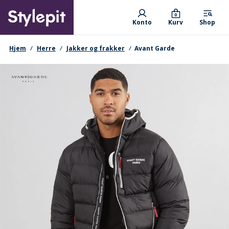
Skip
Primary departments
to
0
Konto
Kurv
Shop
main
content
navigationssti
Hjem
Herre
Jakker og frakker
Avant Garde