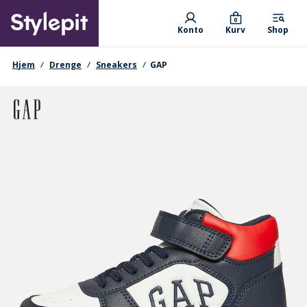
Skip
Primary departments
to
0
Konto
Kurv
Shop
main
content
navigationssti
Hjem
Drenge
Sneakers
GAP