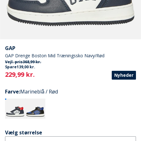
GAP
GAP Drenge Boston Mid Træningssko Navy/Rød
Vejl. pris
368,99 kr.
Spare
139,00 kr.
Current
229,99 kr.
Nyheder
Farve
:
Marineblå / Rød
Vælg størrelse