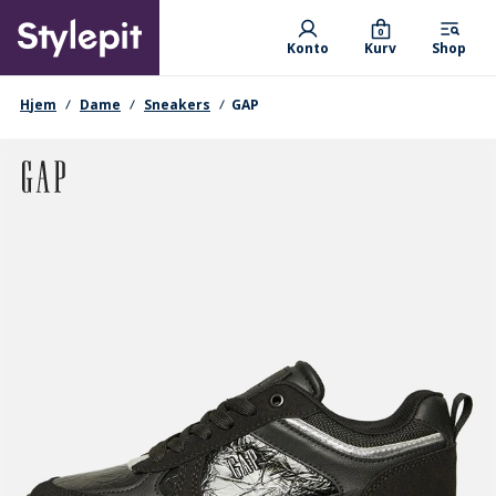
Skip
Primary departments
to
0
Konto
Kurv
Shop
main
content
navigationssti
Hjem
Dame
Sneakers
GAP