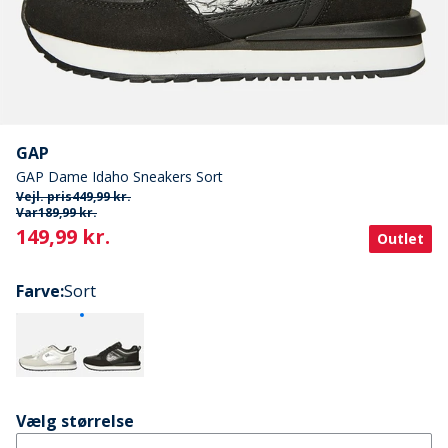
GAP
GAP Dame Idaho Sneakers Sort
Vejl. pris
449,99 kr.
Var
189,99 kr.
Current
149,99 kr.
Outlet
Farve
:
Sort
Vælg størrelse