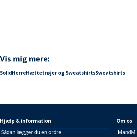
Vis mig mere:
Solid
Herre
Hættetrøjer og Sweatshirts
Sweatshirts
Hjælp & information
Om os
Sådan lægger du en ordre
MandM e