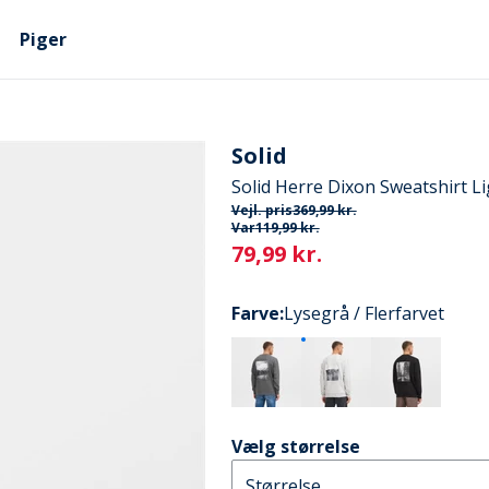
Piger
Solid
Solid Herre Dixon Sweatshirt L
Vejl. pris
369,99 kr.
Var
119,99 kr.
Current
79,99 kr.
Farve
:
Lysegrå / Flerfarvet
Vælg størrelse