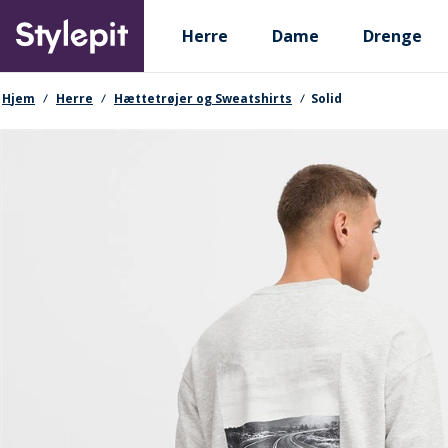
Skip
Primary departments
to
Herre
Dame
Drenge
main
content
navigationssti
Hjem
Herre
Hættetrøjer og Sweatshirts
Solid