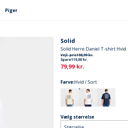
Piger
Solid
Solid Herre Daniel T-shirt Hvid
Vejl. pris
198,99 kr.
Spare
119,00 kr.
Current
79,99 kr.
Farve
:
Hvid / Sort
Vælg størrelse