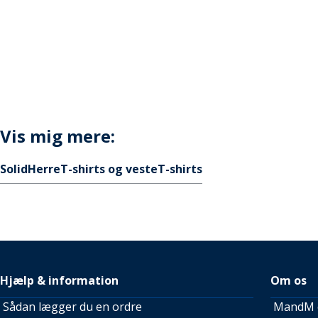
Vis mig mere:
Solid
Herre
T-shirts og veste
T-shirts
Hjælp & information
Om os
Sådan lægger du en ordre
MandM e