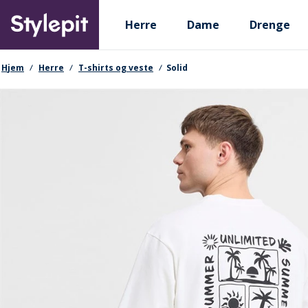
Skip
Primary departments
to
Herre
Dame
Drenge
main
content
navigationssti
Hjem
Herre
T-shirts og veste
Solid