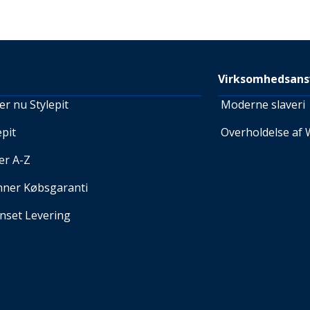
Virksomhedsans
r nu Stylepit
Moderne slaveri
pit
Overholdelse af 
er A-Z
nner Købsgaranti
set Levering