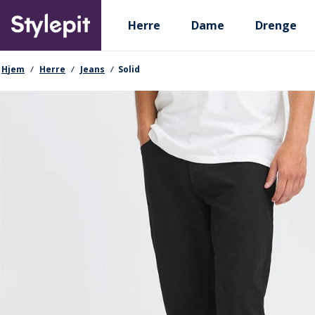
Skip
Primary departments
to
Herre
Dame
Drenge
main
content
navigationssti
Hjem
Herre
Jeans
Solid