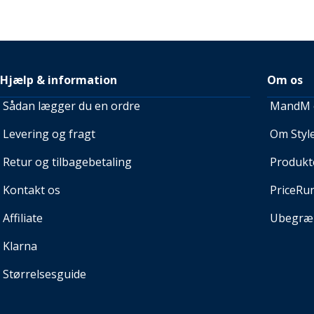
Hjælp & information
Om os
Sådan lægger du en ordre
MandM e
Levering og fragt
Om Style
Retur og tilbagebetaling
Produkt
Kontakt os
PriceRu
Affiliate
Ubegræn
Klarna
Størrelsesguide