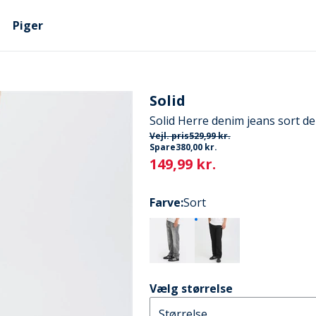
Piger
Solid
Solid Herre denim jeans sort d
Vejl. pris
529,99 kr.
Spare
380,00 kr.
Current
149,99 kr.
Farve
:
Sort
Vælg størrelse