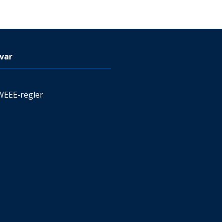
var
WEEE-regler