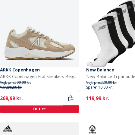
ARKK Copenhagen
New Balance
ARKK Copenhagen Eral Sneakers Beige/Hvid Beige White
Vejl. pris
599,99 kr.
Vejl. pris
229,99 kr.
Var
299,99 kr.
Spare
110,00 kr.
Current
Current
269,99 kr.
119,99 kr.
Outlet