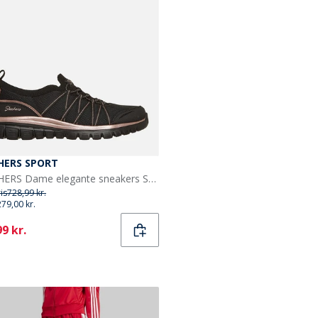
HERS SPORT
SKECHERS Dame elegante sneakers Sort
ris
728,99 kr.
279,00 kr.
ent
9 kr.