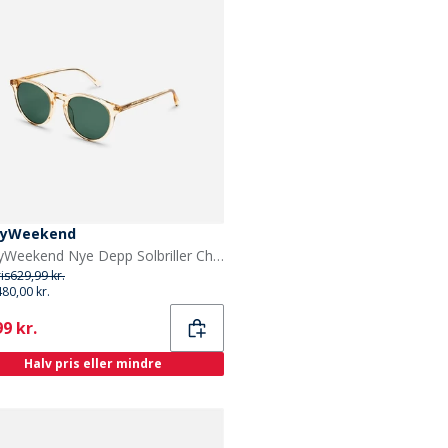
yWeekend
MessyWeekend Nye Depp Solbriller Champagne
ris
629,99 kr.
480,00 kr.
ent
9 kr.
Halv pris eller mindre