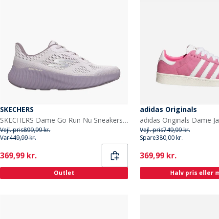
SKECHERS
adidas Originals
SKECHERS Dame Go Run Nu Sneakers Lilla
Vejl. pris
899,99 kr.
Vejl. pris
749,99 kr.
Var
449,99 kr.
Spare
380,00 kr.
Current
Current
369,99 kr.
369,99 kr.
Outlet
Halv pris eller