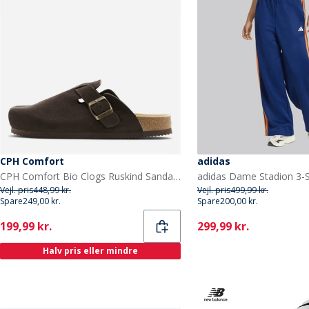
CPH Comfort
adidas
CPH Comfort Bio Clogs Ruskind Sandaler Dark Brown
Vejl. pris
448,99 kr.
Vejl. pris
499,99 kr.
Spare
249,00 kr.
Spare
200,00 kr.
Current
Current
199,99 kr.
299,99 kr.
Halv pris eller mindre