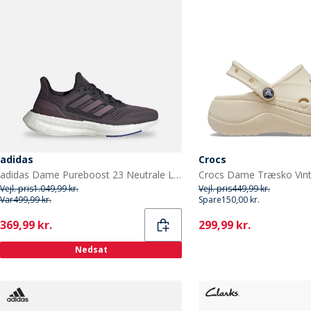
adidas
Crocs
adidas Dame Pureboost 23 Neutrale Løbesko Aurora Black/Aurora Metallic/Core Black
Crocs Dame Træsko Vint
Vejl. pris
1.049,99 kr.
Vejl. pris
449,99 kr.
Var
499,99 kr.
Spare
150,00 kr.
Current
Current
369,99 kr.
299,99 kr.
Nedsat