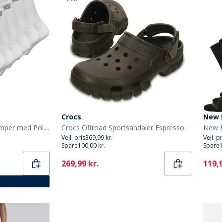
Crocs
New 
New Balance Ti par Strømper med Polstring Hvid Crew
Crocs Offroad Sportsandaler Espresso/Valnød
Vejl. pris
369,99 kr.
Vejl. p
Spare
100,00 kr.
Spare
Current
Curr
269,99 kr.
119,9