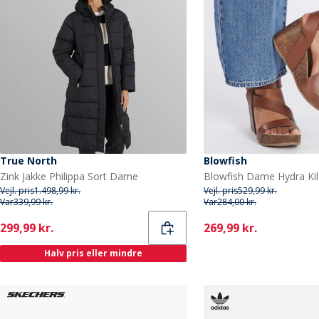
True North
Blowfish
Zink Jakke Philippa Sort Dame
Vejl. pris
1.498,99 kr.
Vejl. pris
529,99 kr.
Var
339,99 kr.
Var
284,00 kr.
Current
Current
299,99 kr.
269,99 kr.
Halv pris eller mindre