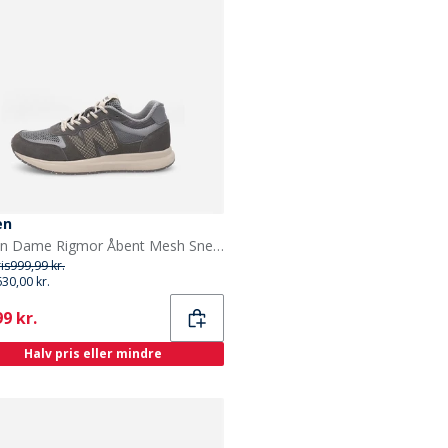
en
Woden Dame Rigmor Åbent Mesh Sneakers 051 Dark Grey
ris
999,99 kr.
630,00 kr.
ent
9 kr.
Halv pris eller mindre