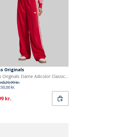
s Originals
adidas Originals Dame Adicolor Classic Firebird Løstsiddende træningsbukser Better Scarlet/Hvid
ris
529,99 kr.
230,00 kr.
ent
9 kr.