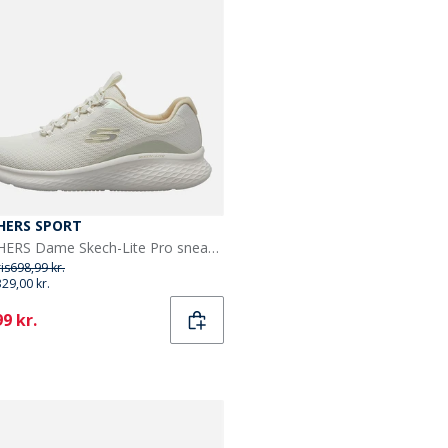
HERS SPORT
SKECHERS Dame Skech-Lite Pro sneakers offwhite Offwhite
ris
698,99 kr.
329,00 kr.
ent
9 kr.