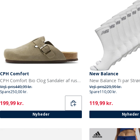
CPH Comfort
New Balance
CPH Comfort Bio Clog Sandaler af ruskind Taupe
Vejl. pris
449,99 kr.
Vejl. pris
229,99 kr.
Spare
250,00 kr.
Spare
110,00 kr.
Current
Current
199,99 kr.
119,99 kr.
Nyheder
Nyheder