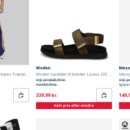
Woden
Mess
adidas Dame Stadion 3-Stripes Træningsbukser Dark Blue/Pure Orange/Off White
Woden Sandaler til kvinder Louisa 295 Mørk oliven
Vejl. pris
848,99 kr.
Vejl. p
Var
369,99 kr.
Spare
Current
Curr
339,99 kr.
149,9
Halv pris eller mindre