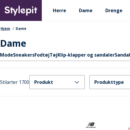
Skip
Primary departments
to
Herre
Dame
Drenge
main
content
navigationssti
Hjem
Dame
Dame
Hurtige links
Mode
Sneakers
Fodtøj
Tøj
Klip-klapper og sandaler
Sanda
Stilarter 1700
Produkt
Produkttype