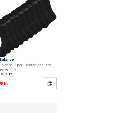
Balance
New Balance Ti par Sømfarvede Strømpebukser Sort
ris
229,99 kr.
110,00 kr.
ent
9 kr.