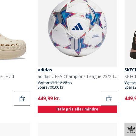
adidas
SKEC
er Hvid
adidas UEFA Champions League 23/24 Officiel Pro Match Fodbold (FIFA Kvalitet Pro Certificeret) Hvid/Silver Metallic/Bright Cyan/Royal Blue
Vejl. pris
1.149,99 kr.
Vejl. p
Spare
700,00 kr.
Spare
Current
Curr
449,99 kr.
449,9
Halv pris eller mindre