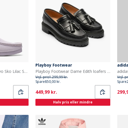
Playboy Footwear
adida
Clarks Dame Wallabee Evo Sko Lilac Suede
Playboy Footwear Dame Edith loafers Black Leather
Vejl. pris
1.299,99 kr.
Vejl. p
Spare
850,00 kr.
Spare
Current
Curr
449,99 kr.
299,9
Halv pris eller mindre