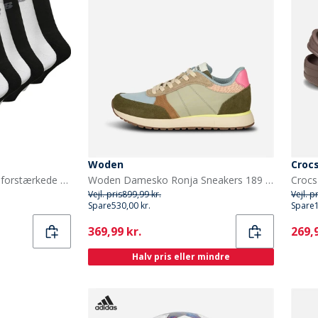
Woden
Croc
New Balance Ti par pudeforstærkede strømper Sort/Hvid
Woden Damesko Ronja Sneakers 189 Stone Multi
Crocs
Vejl. pris
899,99 kr.
Vejl. p
Spare
530,00 kr.
Spare
Current
Curr
369,99 kr.
269,9
Halv pris eller mindre