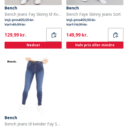
Bench
Bench
Bench Jeans Fay Skinny til Kvinder Blækvaske
Bench Faye Skinny Jeans Sort
Vejl. pris
499,99 kr.
Vejl. pris
499,99 kr.
Var
149,99 kr.
Var
174,99 kr.
Current
Current
129,99 kr.
149,99 kr.
Nedsat
Halv pris eller mindre
Bench
Bench Jeans til kvinder Fay Skinny Dark Wash