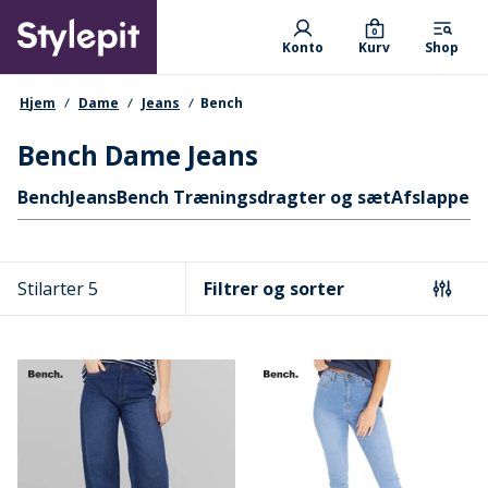
Skip
Primary departments
to
0
Konto
Kurv
Shop
main
content
navigationssti
Hjem
Dame
Jeans
Bench
Bench Dame Jeans
Hurtige links
Bench
Jeans
Bench Træningsdragter og sæt
Afslappet 
Stilarter 5
Filtrer og sorter