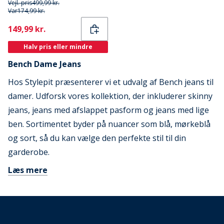
Vejl. pris
499,99 kr.
Var
174,99 kr.
Current
149,99 kr.
Halv pris eller mindre
Bench Dame Jeans
Hos Stylepit præsenterer vi et udvalg af Bench jeans til
damer. Udforsk vores kollektion, der inkluderer skinny
jeans, jeans med afslappet pasform og jeans med lige
ben. Sortimentet byder på nuancer som blå, mørkeblå
og sort, så du kan vælge den perfekte stil til din
garderobe.
Læs mere