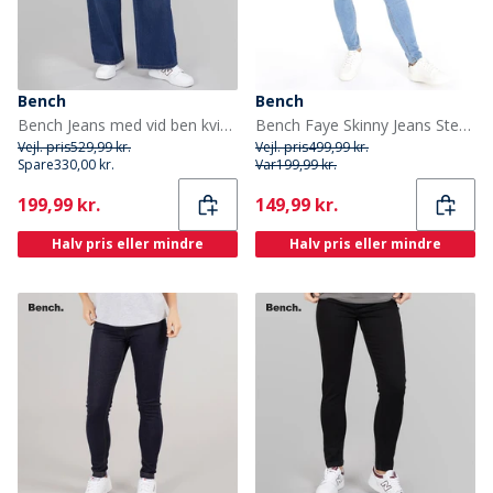
Bench
Bench
Bench Jeans med vid ben kvinder Mørkeblå
Bench Faye Skinny Jeans Stenvask til Kvinder
Vejl. pris
529,99 kr.
Vejl. pris
499,99 kr.
Spare
330,00 kr.
Var
199,99 kr.
Current
Current
199,99 kr.
149,99 kr.
Halv pris eller mindre
Halv pris eller mindre