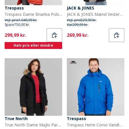
Trespass
JACK & JONES
Trespass Dame Briarlea Polstret Hætte Mellemlang Frakke Burnt Orange
JACK & JONES Mænd Vesterbro Teddy Jakke Sort
Vejl. pris
1.049,99 kr.
Vejl. pris
529,99 kr.
Spare
750,00 kr.
Var
299,99 kr.
Current
Current
299,99 kr.
269,99 kr.
Halv pris eller mindre
True North
Trespass
True North Dame Majlis Parka Sort
Trespass Herre Corvo Vandtæt Hætte Skal Jakke Blå