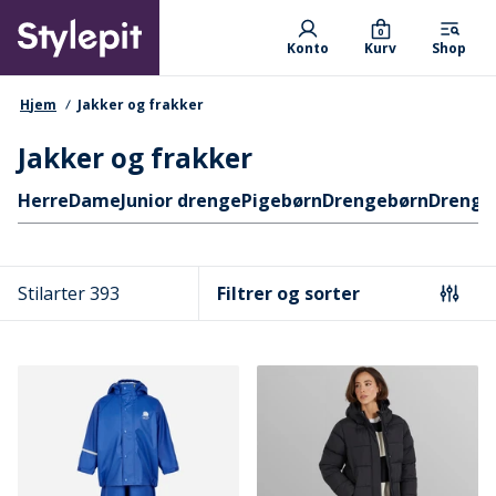
Skip
Primary departments
to
0
Konto
Kurv
Shop
main
content
navigationssti
Hjem
Jakker og frakker
Jakker og frakker
Hurtige links
Herre
Dame
Junior drenge
Pigebørn
Drengebørn
Drenge
Stilarter 393
Filtrer og sorter