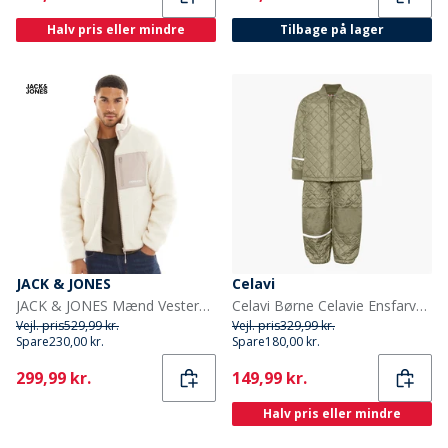
Halv pris eller mindre
Tilbage på lager
JACK & JONES
Celavi
JACK & JONES Mænd Vesterbro Teddy Jakke Atmosphere
Celavi Børne Celavie Ensfarvet Basis Termosæt Khaki
Vejl. pris
529,99 kr.
Vejl. pris
329,99 kr.
Spare
230,00 kr.
Spare
180,00 kr.
Current
Current
299,99 kr.
149,99 kr.
Halv pris eller mindre