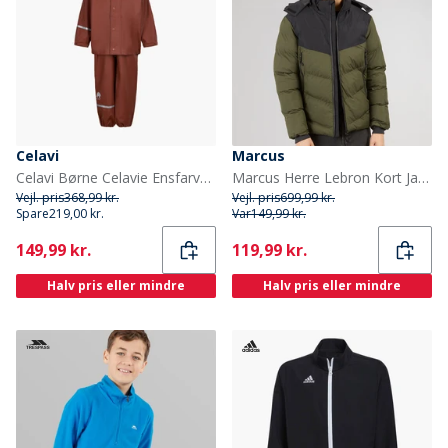
Celavi
Marcus
Celavi Børne Celavie Ensfarvet PU Basis Regntøjs Sæt Tortoise Shell
Marcus Herre Lebron Kort Jakke Olive Green
Vejl. pris
368,99 kr.
Vejl. pris
699,99 kr.
Spare
219,00 kr.
Var
149,99 kr.
Current
Current
149,99 kr.
119,99 kr.
Halv pris eller mindre
Halv pris eller mindre