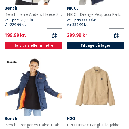
Bench
NICCE
Bench Herre Anders Fleece Sten
NICCE Drenge Vespucci Parka Blå
Vejl. pris
529,99 kr.
Vejl. pris
999,99 kr.
Var
229,99 kr.
Var
339,99 kr.
Current
Current
199,99 kr.
299,99 kr.
Halv pris eller mindre
Tilbage på lager
Bench
H2O
Bench Drengenes Calcott Jakke Blå
H2O Unisex Langli Pile Jakke 3575 Beige