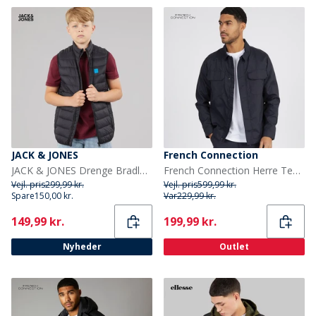
JACK & JONES
French Connection
JACK & JONES Drenge Bradley Let Varmvest Sort
French Connection Herre Teknisk Overskjorte Marine
Vejl. pris
299,99 kr.
Vejl. pris
599,99 kr.
Spare
150,00 kr.
Var
229,99 kr.
Current
Current
149,99 kr.
199,99 kr.
Nyheder
Outlet