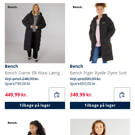
Bench
Bench
Bench Dame Elli Maxi Længde Vandtæt Jakke Sort
Bench Piger Ryelle Dyne Sort
Vejl. pris
1.248,99 kr.
Vejl. pris
999,99 kr.
Spare
799,00 kr.
Spare
650,00 kr.
Current
Current
449,99 kr.
349,99 kr.
Tilbage på lager
Tilbage på lager