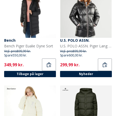
Bench
U.S. POLO ASSN.
Bench Piger Eualie Dyne Sort
U.S. POLO ASSN. Piger Lang Vatteret Jakke Sort
Vejl. pris
899,99 kr.
Vejl. pris
899,99 kr.
Spare
550,00 kr.
Spare
600,00 kr.
Current
Current
349,99 kr.
299,99 kr.
Tilbage på lager
Nyheder