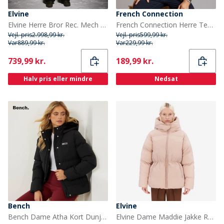
Elvine
French Connection
Elvine Herre Bror Rec. Mech Stretch 10k Jakker Oliven
French Connection Herre Teknisk Overskjorte Khaki
Vejl. pris
2.998,99 kr.
Vejl. pris
599,99 kr.
Var
889,99 kr.
Var
229,99 kr.
Current
Current
739,99 kr.
189,99 kr.
Halv pris eller mindre
Nedsat
Bench
Elvine
Bench Dame Atha Kort Dunjakke Sort
Elvine Dame Maddie Jakke Rose