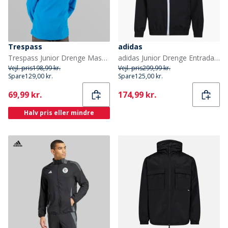
Trespass
adidas
Trespass Junior Drenge Masonville 1/2 Lynlås Mikro Fleece Kobolt
adidas Junior Drenge Entrada 22 præsentationsjakke Sort
Vejl. pris
198,99 kr.
Vejl. pris
299,99 kr.
Spare
129,00 kr.
Spare
125,00 kr.
Current
Current
69,99 kr.
174,99 kr.
Halv pris eller mindre