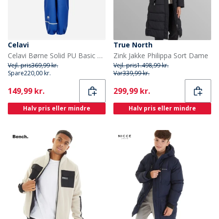
Celavi
True North
Celavi Børne Solid PU Basic Regntøj Sæt Havblå Oceanblue
Zink Jakke Philippa Sort Dame
Vejl. pris
369,99 kr.
Vejl. pris
1.498,99 kr.
Spare
220,00 kr.
Var
339,99 kr.
Current
Current
149,99 kr.
299,99 kr.
Halv pris eller mindre
Halv pris eller mindre