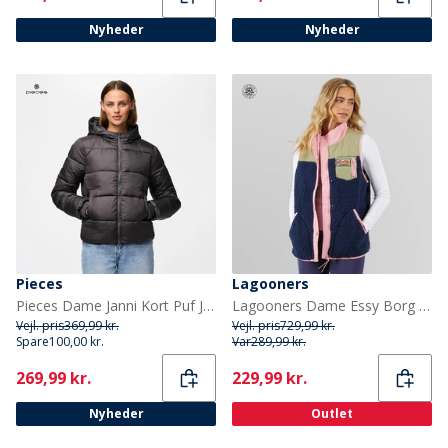
Nyheder
Nyheder
Pieces
Lagooners
Pieces Dame Janni Kort Puf Jakke Magnet
Lagooners Dame Essy Borg Vest Multi
Vejl. pris
369,99 kr.
Vejl. pris
729,99 kr.
Spare
100,00 kr.
Var
289,99 kr.
Current
Current
269,99 kr.
229,99 kr.
Nyheder
Outlet