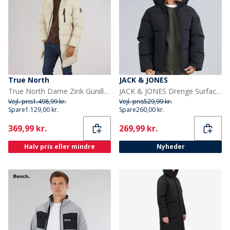
True North
JACK & JONES
True North Dame Zink Gunilla Dyne Brun
JACK & JONES Drenge Surface Puffer Jakke Sort
Vejl. pris
1.498,99 kr.
Vejl. pris
529,99 kr.
Spare
1.129,00 kr.
Spare
260,00 kr.
Current
Current
369,99 kr.
269,99 kr.
Halv pris eller mindre
Nyheder