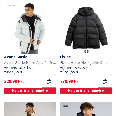
Avant Garde
Elvine
Avant Garde Herre Alps Pufferjakke Frostgrå
Elvine Herre Nelix Jakke Sort
Vejl. pris
998,99 kr.
Vejl. pris
2.998,99 kr.
Var
299,99 kr.
Var
959,99 kr.
Current
Current
229,99 kr.
739,99 kr.
Halv pris eller mindre
Halv pris eller mindre