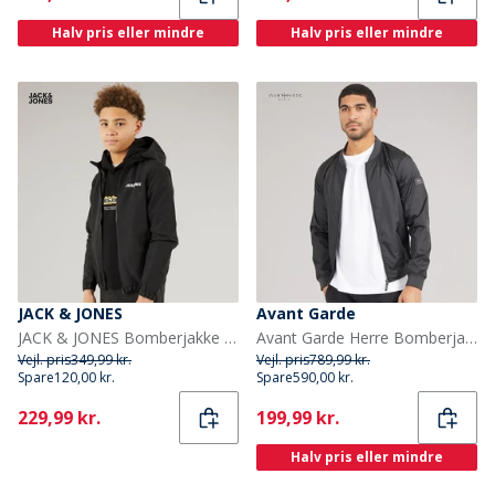
Halv pris eller mindre
Halv pris eller mindre
JACK & JONES
Avant Garde
JACK & JONES Bomberjakke til Drenge Sort
Avant Garde Herre Bomberjakke Sort
Vejl. pris
349,99 kr.
Vejl. pris
789,99 kr.
Spare
120,00 kr.
Spare
590,00 kr.
Current
Current
229,99 kr.
199,99 kr.
Halv pris eller mindre