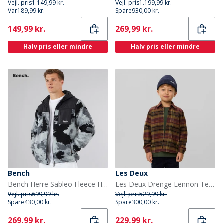
Vejl. pris
1.149,99 kr.
Vejl. pris
1.199,99 kr.
Var
189,99 kr.
Spare
930,00 kr.
Current
Current
149,99 kr.
269,99 kr.
Halv pris eller mindre
Halv pris eller mindre
Bench
Les Deux
Bench Herre Sableo Fleece Hættetrøje Sort Camo
Les Deux Drenge Lennon Tern Overshirt Fudge
Vejl. pris
699,99 kr.
Vejl. pris
529,99 kr.
Spare
430,00 kr.
Spare
300,00 kr.
Current
Current
269,99 kr.
229,99 kr.