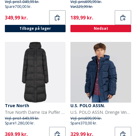
Vejl. pris
1.049,99 kr.
Vejl. pris
699,99 kr.
Spare
700,00 kr.
Var
229,99 kr.
Current
Current
349,99 kr.
189,99 kr.
Tilbage på lager
Nedsat
True North
U.S. POLO ASSN.
True North Dame Iza Puffer Jakke Sort
U.S. POLO ASSN. Drenge Vinterjakke Blå
Vejl. pris
1.649,99 kr.
Vejl. pris
699,99 kr.
Spare
1.280,00 kr.
Spare
370,00 kr.
Current
Current
369,99 kr.
329,99 kr.