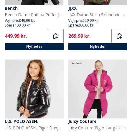
Bench
JJXX
Bench Dame Phillipa Puffer Jakke Sort
JJXX Dame Stella Skinnende Quiltet Jakke Grape Leaf
Vejl. pris
849,99 kr.
Vejl. pris
529,99 kr.
Spare
400,00 kr.
Spare
260,00 kr.
Current
Current
449,99 kr.
269,99 kr.
Nyheder
Nyheder
U.S. POLO ASSN.
Juicy Couture
U.S. POLO ASSN. Piger Dunjakke Sort
Juicy Couture Piger Lang Linie Pufferjakke Festival Fuchsia