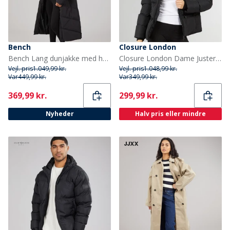
Bench
Closure London
Bench Lang dunjakke med hætte til kvinder Eloraina Sort
Closure London Dame Justerbar Talje Vattert Sort
Vejl. pris
1.049,99 kr.
Vejl. pris
1.048,99 kr.
Var
449,99 kr.
Var
349,99 kr.
Current
Current
369,99 kr.
299,99 kr.
Nyheder
Halv pris eller mindre