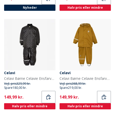
Nyheder
Halv pris eller mindre
Celavi
Celavi
Celavi Børne Celavie Ensfarvet Basis Termosæt Sort
Celavi Børne Celavie Ensfarvet PU Basis Regntøjs Sæt Buckthorn Brown
Vejl. pris
329,99 kr.
Vejl. pris
368,99 kr.
Spare
180,00 kr.
Spare
219,00 kr.
Current
Current
149,99 kr.
149,99 kr.
Halv pris eller mindre
Halv pris eller mindre