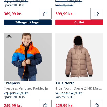
Vejl. pris
999,99 kr.
Vejl. pris
2.999,99 kr.
Spare
630,00 kr.
Var
739,99 kr.
Current
Current
369,99 kr.
599,99 kr.
Tilbage på lager
Outlet
Trespass
True North
Trespass Vandtæt Paddet Jakke med Hætte til Junior Drenge Blå/Rød/Blå
True North Dame ZINK Mary Puffer Walnut
Vejl. pris
629,99 kr.
Vejl. pris
1.148,99 kr.
Spare
380,00 kr.
Var
269,99 kr.
Current
Current
249,99 kr.
229,99 kr.