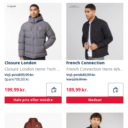
Closure London
French Connection
Closure London Herre Tech Logo Puffer Jakke Koksgrå
French Connection Herre Arbejdsmand Borg Overshirt Marine
Vejl. pris
899,99 kr.
Vejl. pris
849,99 kr.
Spare
700,00 kr.
Var
229,99 kr.
Current
Current
199,99 kr.
189,99 kr.
Halv pris eller mindre
Nedsat