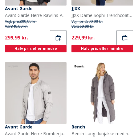
Avant Garde
JJXX
Avant Garde Herre Rawlins Puffer Jakke Sort
JJXX Dame Sophi Trenchcoat Twill
Vejl. pris
899,99 kr.
Vejl. pris
599,99 kr.
Var
349,99 kr.
Var
269,99 kr.
Current
Current
299,99 kr.
229,99 kr.
Halv pris eller mindre
Halv pris eller mindre
Avant Garde
Bench
Avant Garde Herre Bomberjakke Lysegrå
Bench Lang dunjakke med hætte til kvinder Eloraina Antracit