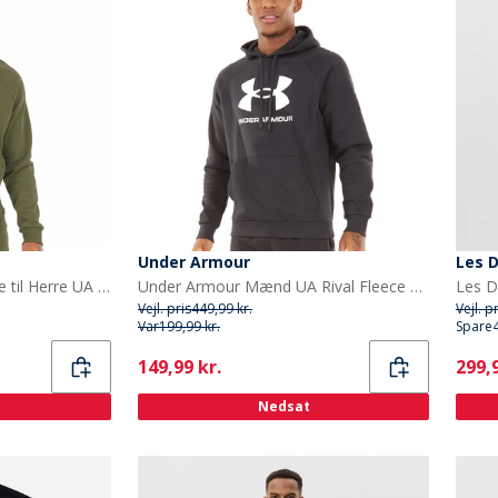
Under Armour
Les 
Under Armour Hættetrøje til Herre UA Rival Fleece Logo Marine OD Grøn/Hvid
Under Armour Mænd UA Rival Fleece Logo Hoodie Sort/Hvid
Vejl. pris
449,99 kr.
Vejl. p
Var
199,99 kr.
Spare
Current
Curr
149,99 kr.
299,9
Nedsat