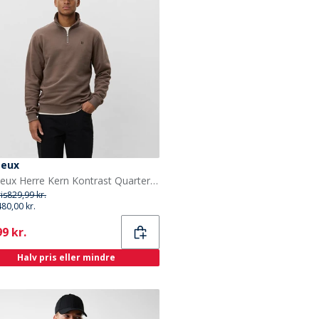
Deux
Les Deux Herre Kern Kontrast Quarter Zip Sweatshirt Mountain Grey Brown
ris
829,99 kr.
480,00 kr.
ent
9 kr.
Halv pris eller mindre