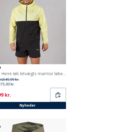
a
Puma Herre løb letvægts marmor løbe jakke Sort/Gul
ris
549,99 kr.
375,00 kr.
ent
9 kr.
Nyheder