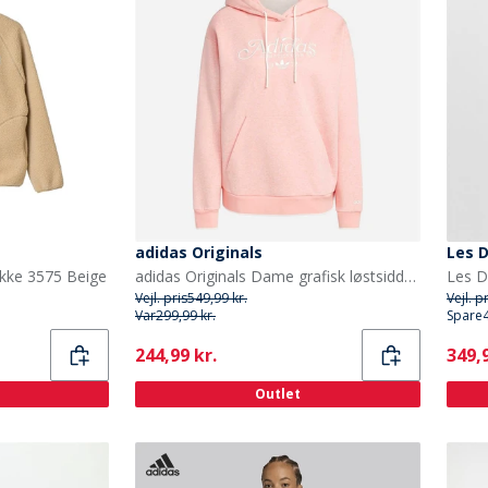
adidas Originals
Les 
akke 3575 Beige
adidas Originals Dame grafisk løstsiddende hoodie Sem Pink Spark Mel
Vejl. pris
549,99 kr.
Vejl. p
Var
299,99 kr.
Spare
Current
Curr
244,99 kr.
349,9
Outlet