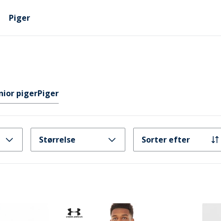
Piger
nior piger
Piger
Størrelse
Sorter efter