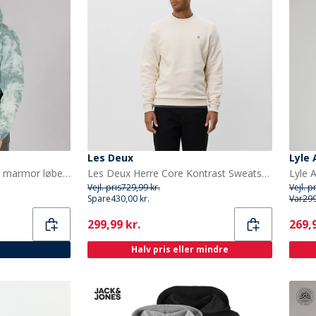
Les Deux
Lyle 
Puma Herre løb letvægts marmor løbe jakke Grå/Blå
Les Deux Herre Core Kontrast Sweatshirt Ivory
Vejl. pris
729,99 kr.
Vejl. p
Spare
430,00 kr.
Var
299
Current
Curr
299,99 kr.
269,9
Halv pris eller mindre