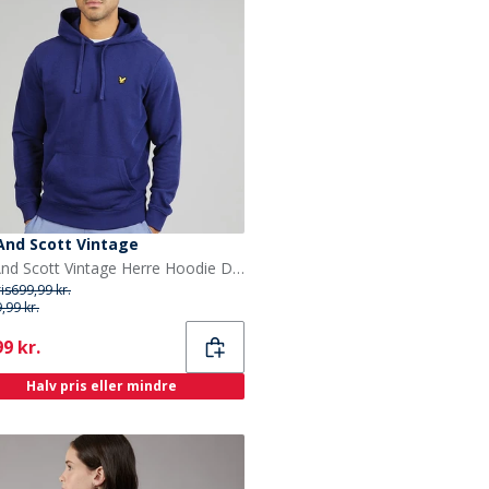
And Scott Vintage
Lyle And Scott Vintage Herre Hoodie Deep Indigo
ris
699,99 kr.
,99 kr.
ent
9 kr.
Halv pris eller mindre