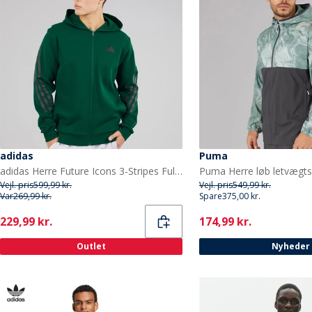
adidas
Puma
adidas Herre Future Icons 3-Stripes Full Zip Hættetrøje Collegiate Green
Vejl. pris
599,99 kr.
Vejl. pris
549,99 kr.
Var
269,99 kr.
Spare
375,00 kr.
Current
Current
229,99 kr.
174,99 kr.
Outlet
Nyheder