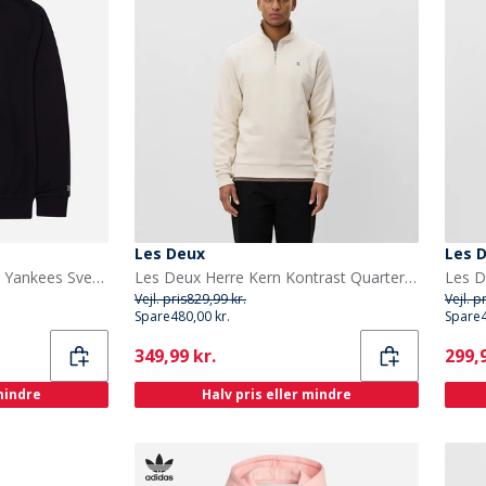
Les Deux
Les 
New Era Herre New York Yankees Svedtrøje Navy/Hvid Nvywhi
Les Deux Herre Kern Kontrast Quarter Zip Sweatshirt Ivory
Vejl. pris
829,99 kr.
Vejl. p
Spare
480,00 kr.
Spare
Current
Curr
349,99 kr.
299,9
 mindre
Halv pris eller mindre