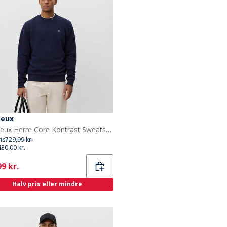
Deux
Les Deux Herre Core Kontrast Sweatshirt Dark Navy
ris
729,99 kr.
430,00 kr.
ent
9 kr.
Halv pris eller mindre