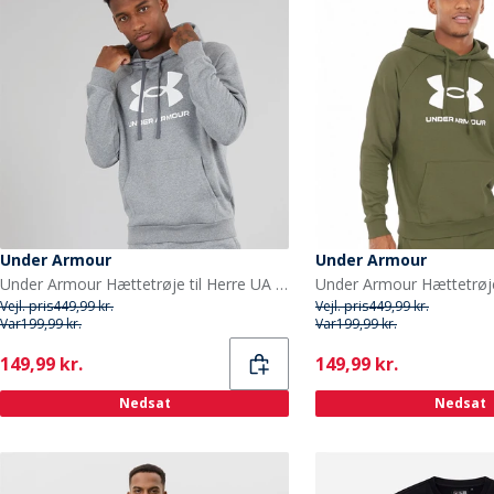
Under Armour
Under Armour
Under Armour Hættetrøje til Herre UA Rival Fleece Logo Castlerock Lysegrå/Hvid
Vejl. pris
449,99 kr.
Vejl. pris
449,99 kr.
Var
199,99 kr.
Var
199,99 kr.
Current
Current
149,99 kr.
149,99 kr.
Nedsat
Nedsat