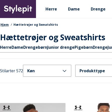
Skip
Primary departments
to
Herre
Dame
Drenge
main
content
navigationssti
Hjem
Hættetrøjer og Sweatshirts
Hættetrøjer og Sweatshirts
Hurtige links
Herre
Dame
Drengebørn
Junior drenge
Pigebørn
Drenge
Ju
Stilarter 572
Køn
Produkttype