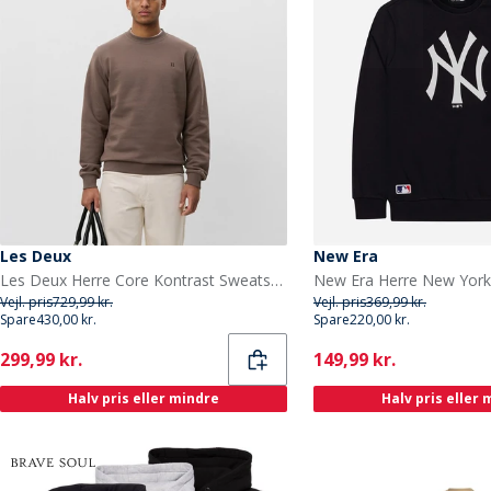
Les Deux
New Era
Les Deux Herre Core Kontrast Sweatshirt Mountain Grey Brown
Vejl. pris
729,99 kr.
Vejl. pris
369,99 kr.
Spare
430,00 kr.
Spare
220,00 kr.
Current
Current
299,99 kr.
149,99 kr.
Halv pris eller mindre
Halv pris eller