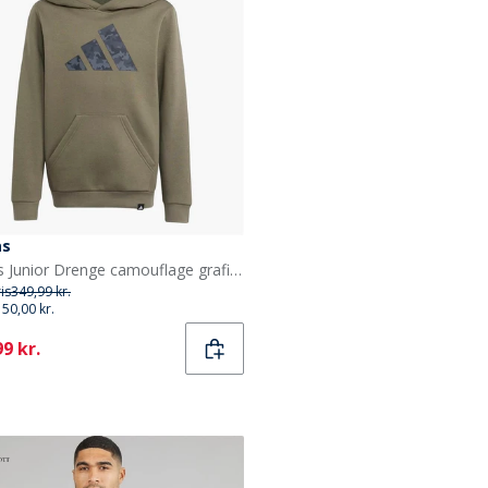
as
adidas Junior Drenge camouflage grafisk hættetrøje Olive Strata
ris
349,99 kr.
150,00 kr.
ent
9 kr.