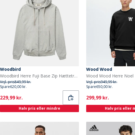
Woodbird
Wood Wood
Woodbird Herre Fuji Base Zip Hættetrøje Light Grey Melange
Vejl. pris
849,99 kr.
Vejl. pris
949,99 kr.
Spare
620,00 kr.
Spare
650,00 kr.
Current
Current
229,99 kr.
299,99 kr.
Halv pris eller mindre
Halv pris eller