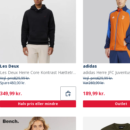
Les Deux
adidas
Les Deux Herre Core Kontrast Hættetrøje Sort
Vejl. pris
829,99 kr.
Vejl. pris
629,99 kr.
Spare
480,00 kr.
Var
269,99 kr.
Current
Current
349,99 kr.
189,99 kr.
Halv pris eller mindre
Outlet