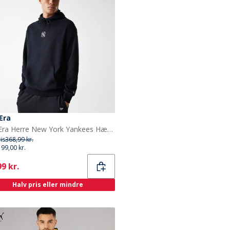
Era
New Era Herre New York Yankees Hættetrøje Sort
ris
368,99 kr.
199,00 kr.
ent
9 kr.
Halv pris eller mindre