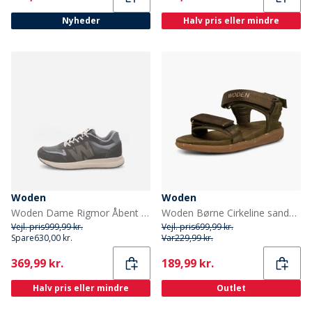
Nyheder
Halv pris eller mindre
Woden
Woden
Woden Dame Rigmor Åbent Mesh Sneakers 051 Dark Grey
Woden Børne Cirkeline sandaler 295 Dark Olive
Vejl. pris
999,99 kr.
Vejl. pris
699,99 kr.
Spare
630,00 kr.
Var
229,99 kr.
Current
Current
369,99 kr.
189,99 kr.
Halv pris eller mindre
Outlet