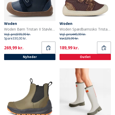
Woden
Woden
Woden Børn Tristan II Støvler 010 Navy
Woden Spædbarnssko Tristan Pearl Prewalker til Piger 780 Fudge
Vejl. pris
599,99 kr.
Vejl. pris
449,99 kr.
Spare
330,00 kr.
Var
229,99 kr.
Current
Current
269,99 kr.
189,99 kr.
Nyheder
Outlet