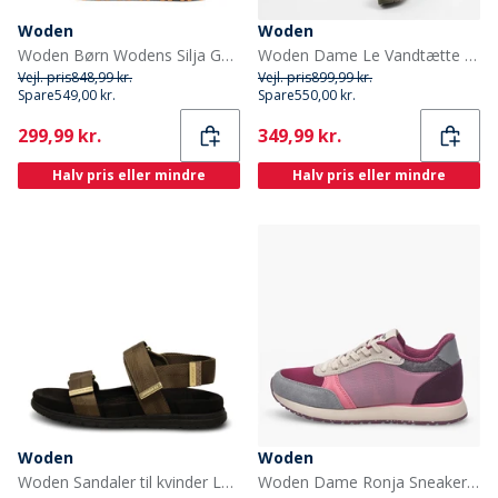
Woden
Woden
Woden Børn Wodens Silja Gummistøvler 295 Dark Olive
Woden Dame Le Vandtætte Gummestøvler 149 Stone
Vejl. pris
848,99 kr.
Vejl. pris
899,99 kr.
Spare
549,00 kr.
Spare
550,00 kr.
Current
Current
299,99 kr.
349,99 kr.
Halv pris eller mindre
Halv pris eller mindre
Woden
Woden
Woden Sandaler til kvinder Louisa 295 Mørk oliven
Woden Dame Ronja Sneakers 256 Old Rose Multi