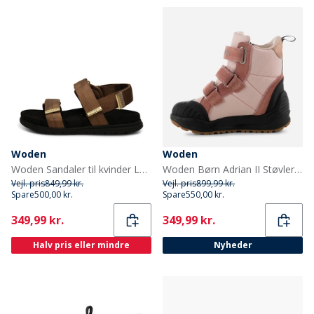
Woden
Woden
Woden Sandaler til kvinder Louisa 069 Latte
Woden Børn Adrian II Støvler 849 Ballerina
Vejl. pris
849,99 kr.
Vejl. pris
899,99 kr.
Spare
500,00 kr.
Spare
550,00 kr.
Current
Current
349,99 kr.
349,99 kr.
Halv pris eller mindre
Nyheder