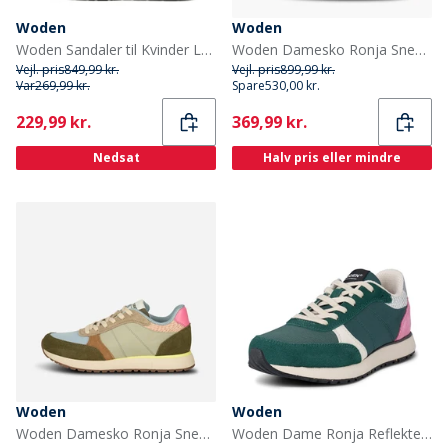
Woden
Woden
Woden Sandaler til Kvinder Louisa 813 Elfenben
Woden Damesko Ronja Sneakers 214 Dark Olive/Orchid
Vejl. pris
849,99 kr.
Vejl. pris
899,99 kr.
Var
269,99 kr.
Spare
530,00 kr.
Current
Current
229,99 kr.
369,99 kr.
Nedsat
Halv pris eller mindre
Woden
Woden
Woden Damesko Ronja Sneakers 189 Stone Multi
Woden Dame Ronja Reflekterende Sneakers 139 Dyb Skov