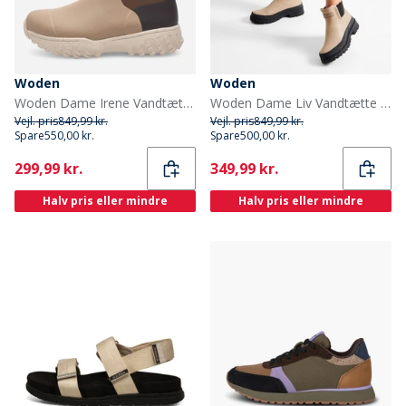
Woden
Woden
Woden Dame Irene Vandtætte Gummistøvler 259 Coffee Cream Multi
Woden Dame Liv Vandtætte Gummistøvler 852 Coffee Cream
Vejl. pris
849,99 kr.
Vejl. pris
849,99 kr.
Spare
550,00 kr.
Spare
500,00 kr.
Current
Current
299,99 kr.
349,99 kr.
Halv pris eller mindre
Halv pris eller mindre