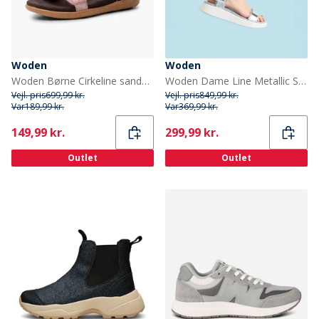
Woden
Woden
Woden Børne Cirkeline sandaler 516 Zephyr
Woden Dame Line Metallic Sandaler 039 Sølv
Vejl. pris
699,99 kr.
Vejl. pris
849,99 kr.
Var
189,99 kr.
Var
369,99 kr.
Current
Current
149,99 kr.
299,99 kr.
Outlet
Outlet