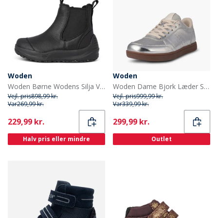
Woden
Woden
Woden Børne Wodens Silja Varme Læderstøvler 020 Black
Woden Dame Bjork Læder Sneakers 039 Silver
Vejl. pris
898,99 kr.
Vejl. pris
999,99 kr.
Var
269,99 kr.
Var
339,99 kr.
Current
Current
229,99 kr.
299,99 kr.
Halv pris eller mindre
Outlet