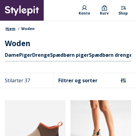
Skip
Primary departments
to
0
Konto
Kurv
Shop
main
content
navigationssti
Hjem
Woden
Woden
Hurtige links
Dame
Piger
Drenge
Spædbørn piger
Spædbørn drenge
D
Stilarter 37
Filtrer og sorter