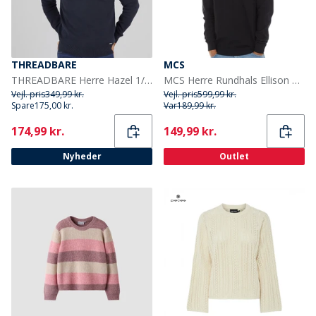
THREADBARE
MCS
THREADBARE Herre Hazel 1/4 lynlås jumper navy
MCS Herre Rundhals Ellison Strikket Trøje Tap Sko
Vejl. pris
349,99 kr.
Vejl. pris
599,99 kr.
Spare
175,00 kr.
Var
189,99 kr.
Current
Current
174,99 kr.
149,99 kr.
Nyheder
Outlet