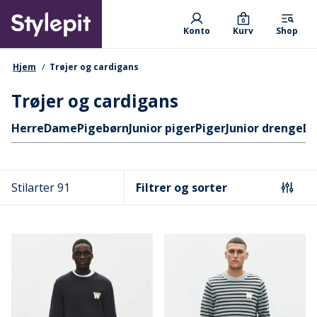
Skip
Primary departments
to
0
Konto
Kurv
Shop
main
content
navigationssti
Hjem
Trøjer og cardigans
Trøjer og cardigans
Hurtige links
Herre
Dame
Pigebørn
Junior piger
Piger
Junior drenge
Dr
Stilarter 91
Filtrer og sorter