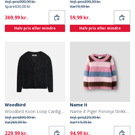
Vejl. pris
999,99 kr.
Vejl. pris
399,99 kr.
Spare
630,00 kr.
Var
79,99 kr.
Current
Current
369,99 kr.
59,99 kr.
Halv pris eller mindre
Halv pris eller mindre
Woodbird
Name It
Woodbird Koon Loop Cardigan Sort
Name It Piger Poronja Strikket Sweater Mauve Orchid
Vejl. pris
899,99 kr.
Vejl. pris
229,99 kr.
Var
269,99 kr.
Var
119,99 kr.
Current
Current
229,99 kr.
94,99 kr.