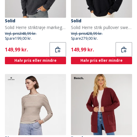
Solid
Solid
Solid Herre striktrøje mørkegrå melange Dar Grey M
Solid Herre strik pullover sweater True Black
Vejl. pris
348,99 kr.
Vejl. pris
428,99 kr.
Spare
199,00 kr.
Spare
279,00 kr.
Current
Current
149,99 kr.
149,99 kr.
Halv pris eller mindre
Halv pris eller mindre