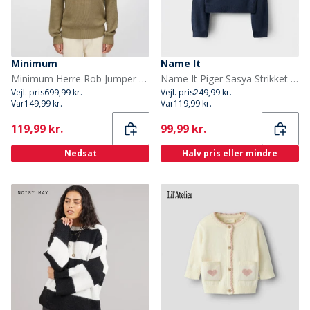
Minimum
Name It
Minimum Herre Rob Jumper 1706 Mermaid
Name It Piger Sasya Strikket Sweater Navy Blazer
Vejl. pris
699,99 kr.
Vejl. pris
249,99 kr.
Var
149,99 kr.
Var
119,99 kr.
Current
Current
119,99 kr.
99,99 kr.
Nedsat
Halv pris eller mindre