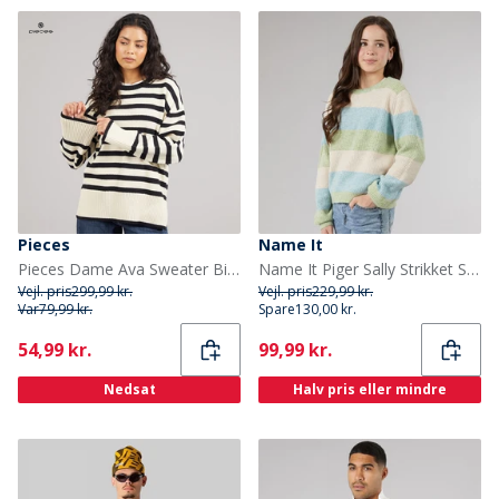
Pieces
Name It
Pieces Dame Ava Sweater Birch
Name It Piger Sally Strikket Sweater Peyote
Vejl. pris
299,99 kr.
Vejl. pris
229,99 kr.
Var
79,99 kr.
Spare
130,00 kr.
Current
Current
54,99 kr.
99,99 kr.
Nedsat
Halv pris eller mindre