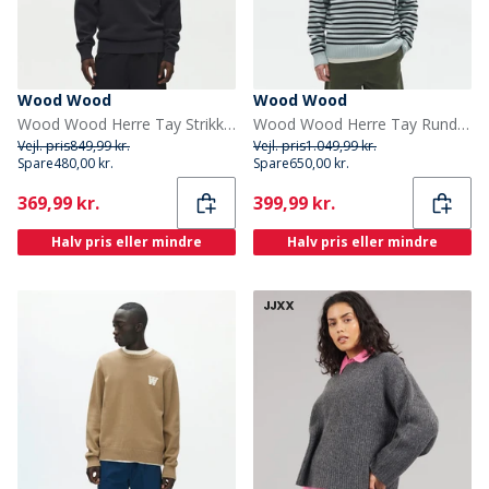
Wood Wood
Wood Wood
Wood Wood Herre Tay Strikket Trøje Pirate Black
Wood Wood Herre Tay Rund Hals Sweater Slate Stripe
Vejl. pris
849,99 kr.
Vejl. pris
1.049,99 kr.
Spare
480,00 kr.
Spare
650,00 kr.
Current
Current
369,99 kr.
399,99 kr.
Halv pris eller mindre
Halv pris eller mindre