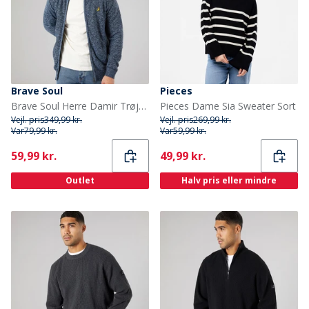
Brave Soul
Pieces
Brave Soul Herre Damir Trøjer Blå
Pieces Dame Sia Sweater Sort
Vejl. pris
349,99 kr.
Vejl. pris
269,99 kr.
Var
79,99 kr.
Var
59,99 kr.
Current
Current
59,99 kr.
49,99 kr.
Outlet
Halv pris eller mindre