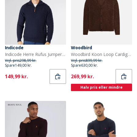
Indicode
Woodbird
Indicode Herre Rufus Jumper Mørk Navy
Woodbird Koon Loop Cardigan Dark Brown
Vejl. pris
298,99 kr.
Vejl. pris
899,99 kr.
Spare
149,00 kr.
Spare
630,00 kr.
Current
Current
149,99 kr.
269,99 kr.
Halv pris eller mindre