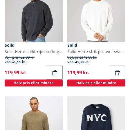
Solid
Solid
Solid Herre striktrøje mørkegrå melange Dar Grey M
Solid Herre strik pullover sweater Off White
Vejl. pris
428,99 kr.
Vejl. pris
348,99 kr.
Var
149,99 kr.
Var
149,99 kr.
Current
Current
119,99 kr.
119,99 kr.
Halv pris eller mindre
Halv pris eller mindre