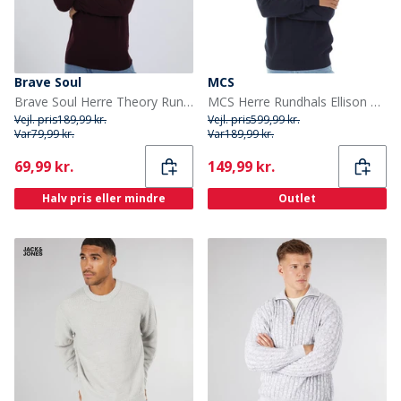
Brave Soul
MCS
Brave Soul Herre Theory Rundhals Trøje Blodrød
MCS Herre Rundhals Ellison Striktrøje Mørk Safir
Vejl. pris
189,99 kr.
Vejl. pris
599,99 kr.
Var
79,99 kr.
Var
189,99 kr.
Current
Current
69,99 kr.
149,99 kr.
Halv pris eller mindre
Outlet