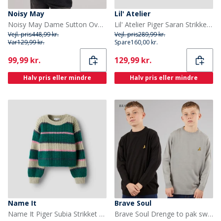
Noisy May
Lil' Atelier
Noisy May Dame Sutton Oversize Strik Pullover Eggnog
Lil' Atelier Piger Saran Strikket Cardigan Turtledove
Vejl. pris
448,99 kr.
Vejl. pris
289,99 kr.
Var
129,99 kr.
Spare
160,00 kr.
Current
Current
99,99 kr.
129,99 kr.
Halv pris eller mindre
Halv pris eller mindre
Name It
Brave Soul
Name It Piger Subia Strikket Sweater Aventurine
Brave Soul Drenge to pak sweatre sort/sølvgrå melange