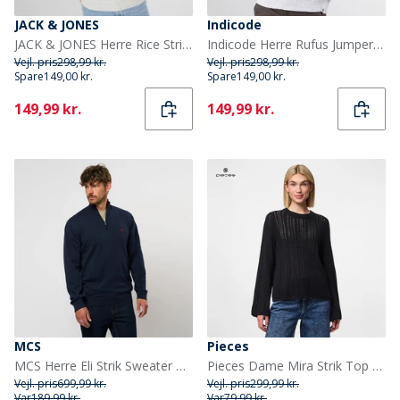
JACK & JONES
Indicode
JACK & JONES Herre Rice Strikket Jumper Lys Grå
Indicode Herre Rufus Jumper Off White
Vejl. pris
298,99 kr.
Vejl. pris
298,99 kr.
Spare
149,00 kr.
Spare
149,00 kr.
Current
Current
149,99 kr.
149,99 kr.
MCS
Pieces
MCS Herre Eli Strik Sweater Dark Sapphire
Pieces Dame Mira Strik Top Sort
Vejl. pris
699,99 kr.
Vejl. pris
299,99 kr.
Var
189,99 kr.
Var
79,99 kr.