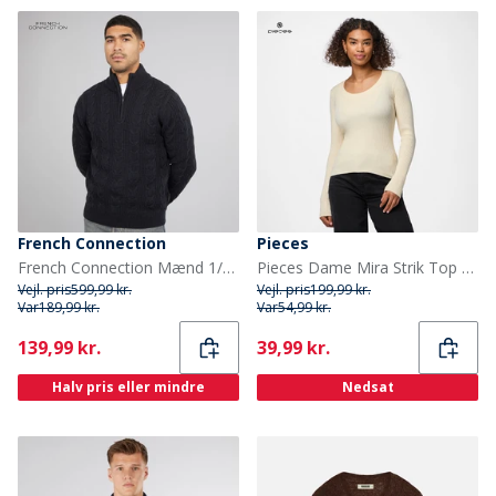
French Connection
Pieces
French Connection Mænd 1/2 Lynlås Uld Trøje Marine
Pieces Dame Mira Strik Top Birch
Vejl. pris
599,99 kr.
Vejl. pris
199,99 kr.
Var
189,99 kr.
Var
54,99 kr.
Current
Current
139,99 kr.
39,99 kr.
Halv pris eller mindre
Nedsat