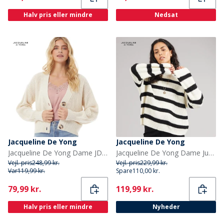
Halv pris eller mindre
Nedsat
Jacqueline De Yong
Jacqueline De Yong
Jacqueline De Yong Dame JDY Justy Veste Ecru
Jacqueline De Yong Dame Justy Stribet Sweater Eggnog
Vejl. pris
248,99 kr.
Vejl. pris
229,99 kr.
Var
119,99 kr.
Spare
110,00 kr.
Current
Current
79,99 kr.
119,99 kr.
Halv pris eller mindre
Nyheder