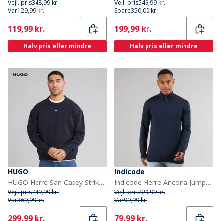
Vejl. pris
348,99 kr.
Vejl. pris
549,99 kr.
Var
129,99 kr.
Spare
350,00 kr.
Current
Current
119,99 kr.
199,99 kr.
Halv pris eller mindre
Halv pris eller mindre
HUGO
Indicode
HUGO Herre San Casey Strikket Sweater Navy
Indicode Herre Ancona Jumper Navy
Vejl. pris
749,99 kr.
Vejl. pris
229,99 kr.
Var
369,99 kr.
Var
99,99 kr.
Current
Current
299,99 kr.
79,99 kr.