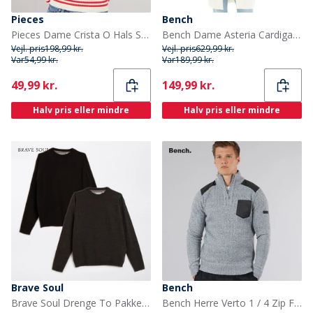
Pieces
Bench
Pieces Dame Crista O Hals Strikket Sweater Lollipop
Bench Dame Asteria Cardigan Ecru
Vejl. pris
198,99 kr.
Vejl. pris
629,99 kr.
Var
54,99 kr.
Var
189,99 kr.
Current
Current
49,99 kr.
149,99 kr.
Halv pris eller mindre
Halv pris eller mindre
Brave Soul
Bench
Brave Soul Drenge To Pakke Jumper Multi
Bench Herre Verto 1 / 4 Zip Funnel Neck Jumper Lys Grå Melering