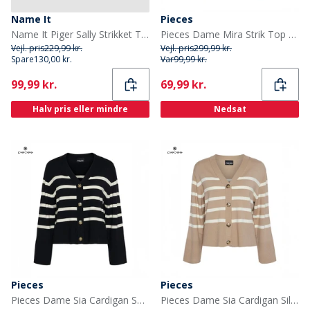
Name It
Pieces
Name It Piger Sally Strikket Trøje Mauve Mist
Pieces Dame Mira Strik Top Birch
Vejl. pris
229,99 kr.
Vejl. pris
299,99 kr.
Spare
130,00 kr.
Var
99,99 kr.
Current
Current
99,99 kr.
69,99 kr.
Halv pris eller mindre
Nedsat
Pieces
Pieces
Pieces Dame Sia Cardigan Sort
Pieces Dame Sia Cardigan Silver Mink