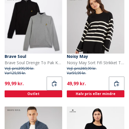
Brave Soul
Noisy May
Brave Soul Drenge To Pak Kvart Lynlås Jumpere Sort / Sølv Grå Melering
Noisy May Sort Fifi Strikket Trøje Sort
Vejl. pris
399,99 kr.
Vejl. pris
369,99 kr.
Var
129,99 kr.
Var
59,99 kr.
Current
Current
99,99 kr.
49,99 kr.
Outlet
Halv pris eller mindre