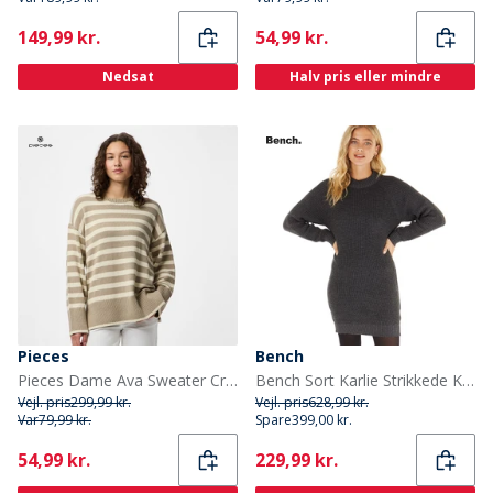
Current
Current
149,99 kr.
54,99 kr.
Nedsat
Halv pris eller mindre
Pieces
Bench
Pieces Dame Ava Sweater Crockery
Bench Sort Karlie Strikkede Kjole Sort Melange
Vejl. pris
299,99 kr.
Vejl. pris
628,99 kr.
Var
79,99 kr.
Spare
399,00 kr.
Current
Current
54,99 kr.
229,99 kr.