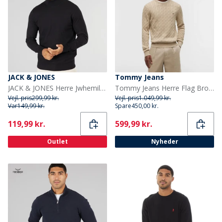
JACK & JONES
Tommy Jeans
JACK & JONES Herre Jwhemil Rullekrave Sort
Tommy Jeans Herre Flag Broderi Kabelstrik Sweater Sandalwood
Vejl. pris
299,99 kr.
Vejl. pris
1.049,99 kr.
Var
149,99 kr.
Spare
450,00 kr.
Current
Current
119,99 kr.
599,99 kr.
Outlet
Nyheder