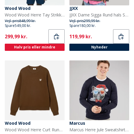
Wood Wood
JJXX
Wood Wood Herre Tay Strikket Sweater Ermine
JJXX Dame Sigga Rund hals Strik Sweater Dark Grey Melange
Vejl. pris
848,99 kr.
Vejl. pris
299,99 kr.
Spare
549,00 kr.
Spare
180,00 kr.
Current
Current
299,99 kr.
119,99 kr.
Halv pris eller mindre
Nyheder
Wood Wood
Marcus
Wood Wood Herre Curt Rund hals Sweater Desert Palm
Marcus Herre Jule Sweatshirt Dark Navy