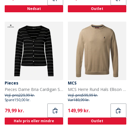
Nedsat
Outlet
Pieces
MCS
Pieces Dame Bria Cardigan Sort
MCS Herre Rund Hals Ellison Strik Sweater Silver Mink
Vejl. pris
229,99 kr.
Vejl. pris
599,99 kr.
Spare
150,00 kr.
Var
189,99 kr.
Current
Current
79,99 kr.
149,99 kr.
Halv pris eller mindre
Outlet