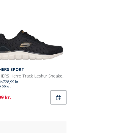
HERS SPORT
SKECHERS Herre Track Leshur Sneakers Sort
ris
728,99 kr.
,99 kr.
ent
9 kr.