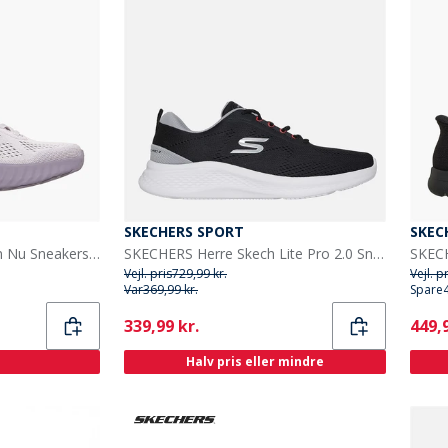
SKECHERS SPORT
SKEC
SKECHERS Dame Go Run Nu Sneakers Lilla
SKECHERS Herre Skech Lite Pro 2.0 Sneakers Sort
Vejl. pris
729,99 kr.
Vejl. p
Var
369,99 kr.
Spare
Current
Curr
339,99 kr.
449,9
Halv pris eller mindre