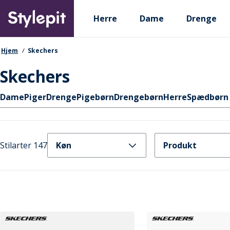
Skip
Primary departments
to
Herre
Dame
Drenge
main
content
navigationssti
Hjem
Skechers
Skechers
Hurtige links
Dame
Piger
Drenge
Pigebørn
Drengebørn
Herre
Spædbørn 
Stilarter 147
Køn
Produkt