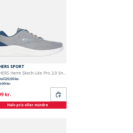
HERS SPORT
SKECHERS Herre Skech-Lite Pro 2.0 Sneakers Grå Gray
ris
729,99 kr.
,99 kr.
ent
9 kr.
Halv pris eller mindre