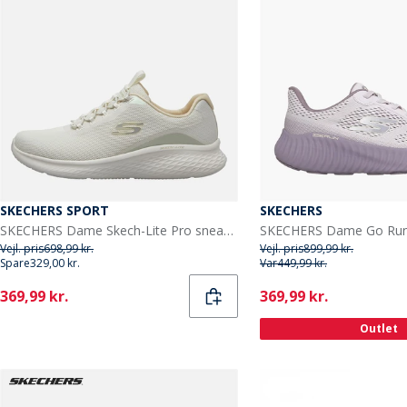
SKECHERS SPORT
SKECHERS
SKECHERS Dame Skech-Lite Pro sneakers offwhite Offwhite
Vejl. pris
698,99 kr.
Vejl. pris
899,99 kr.
Spare
329,00 kr.
Var
449,99 kr.
Current
Current
369,99 kr.
369,99 kr.
Outlet