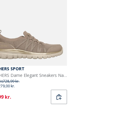
HERS SPORT
SKECHERS Dame Elegant Sneakers Natural
ris
728,99 kr.
279,00 kr.
ent
9 kr.