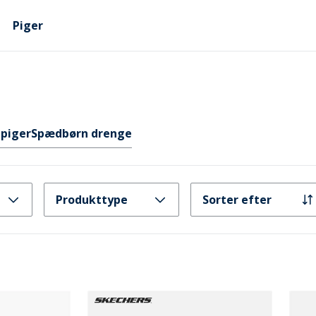
Piger
piger
Spædbørn drenge
Produkttype
Sorter efter