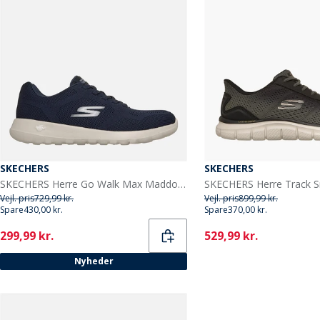
SKECHERS
SKECHERS
SKECHERS Herre Go Walk Max Maddoxx Sneakers Navy
SKECHERS Herre Track S
Vejl. pris
729,99 kr.
Vejl. pris
899,99 kr.
Spare
430,00 kr.
Spare
370,00 kr.
Current
Current
299,99 kr.
529,99 kr.
Nyheder