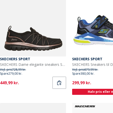
SKECHERS SPORT
SKECHERS SPORT
SKECHERS Dame elegante sneakers Sort
Vejl. pris
728,99 kr.
Vejl. pris
679,99 kr.
Spare
279,00 kr.
Spare
380,00 kr.
Current
Current
449,99 kr.
299,99 kr.
Halv pris eller