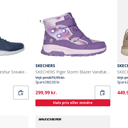
SKECHERS
SKEC
SKECHERS Herre Track Leshur Sneakers Blå
SKECHERS Piger Storm Blazer Vandtætte Sko Lilla
Vejl. pris
679,99 kr.
Vejl. p
Spare
380,00 kr.
Spare
Current
Curr
299,99 kr.
449,9
Halv pris eller mindre