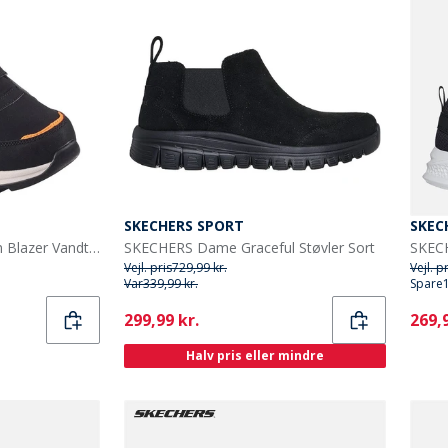
SKECHERS SPORT
SKEC
SKECHERS Drenge Storm Blazer Vandtæt Dobbelt Rem Lysende Sneakers Koksgrå Sort
SKECHERS Dame Graceful Støvler Sort
Vejl. pris
729,99 kr.
Vejl. p
Var
339,99 kr.
Spare
Current
Curr
299,99 kr.
269,9
Halv pris eller mindre