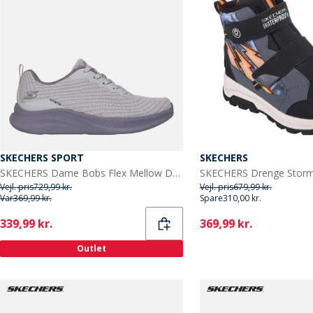
SKECHERS SPORT
SKECHERS
SKECHERS Dame Bobs Flex Mellow Dawn Sneakers Lilla
Vejl. pris
729,99 kr.
Vejl. pris
679,99 kr.
Var
369,99 kr.
Spare
310,00 kr.
Current
Current
339,99 kr.
369,99 kr.
Outlet