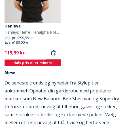
Henleys
Henleys Herre Henalpha Polo Sort
Vejl. pris
299,99 kr.
Spare
180,00 kr.
Current
119,99 kr.
Halv pris eller mindre
New
De seneste trends og nyheder fra Stylepit er
ankommet. Opdater din garderobe med populære
mærker som New Balance, Ben Sherman og Superdry.
Udforsk et bredt udvalg af tilbehør, gaver og sokker,
samt stilfulde solbriller og kortærmede poloer. Vælg
mellem et frisk udvalg af blå, hvide og flerfarvede