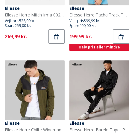
Ellesse
Ellesse
Ellesse Herre Mitch Irma 002 Træningssko Navy
Ellesse Herre Tacha Track Top Blå
Vejl. pris
528,99 kr.
Vejl. pris
599,99 kr.
Spare
259,00 kr.
Spare
400,00 kr.
Current
Current
269,99 kr.
199,99 kr.
Halv pris eller mindre
Ellesse
Ellesse
Ellesse Herre Chilte Windrunner Jakke Khaki
Ellesse Herre Barelo Tapet Polyester Træningsdragt Sort