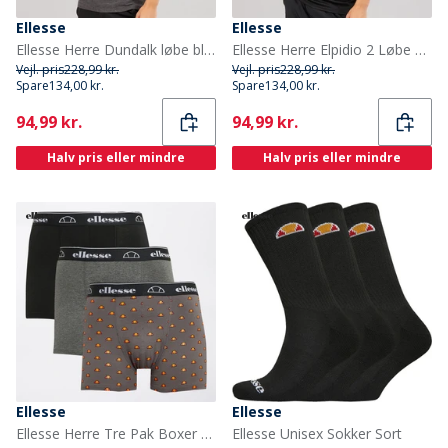
Ellesse
Ellesse
Ellesse Herre Dundalk løbe bluse Black Marl
Ellesse Herre Elpidio 2 Løbe T-shirt Sort
Vejl. pris
228,99 kr.
Vejl. pris
228,99 kr.
Spare
134,00 kr.
Spare
134,00 kr.
Current
Current
94,99 kr.
94,99 kr.
Halv pris eller mindre
Halv pris eller mindre
Ellesse
Ellesse
Ellesse Herre Tre Pak Boxer Shorts Sort / Koksgrå / Rød
Ellesse Unisex Sokker Sort