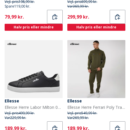
Vejl. pris
198,99 kr.
Vejl. pris
699,99 kr.
Spare
119,00 kr.
Var
369,99 kr.
Current
Current
79,99 kr.
299,99 kr.
Halv pris eller mindre
Halv pris eller mindre
Ellesse
Ellesse
Ellesse Herre Labor Milton 002 Træningssko Sort
Ellesse Herre Ferrari Poly Tracksuit Khaki
Vejl. pris
499,99 kr.
Vejl. pris
549,99 kr.
Var
229,99 kr.
Var
269,99 kr.
Current
Current
189,99 kr.
189,99 kr.