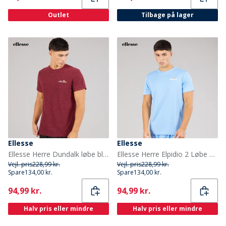
Outlet
Tilbage på lager
Ellesse
Ellesse
Ellesse Herre Dundalk løbe bluse Burgundy Marl
Ellesse Herre Elpidio 2 Løbe T-shirt Blå
Vejl. pris
228,99 kr.
Vejl. pris
228,99 kr.
Spare
134,00 kr.
Spare
134,00 kr.
Current
Current
94,99 kr.
94,99 kr.
Halv pris eller mindre
Halv pris eller mindre