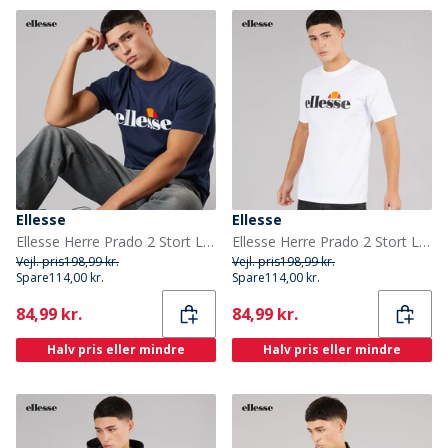
Ellesse
Ellesse
Ellesse Herre Prado 2 Stort Logo T Shirt Navy
Ellesse Herre Prado 2 Stort Logo T Shirt Hvid
Vejl. pris
198,99 kr.
Vejl. pris
198,99 kr.
Spare
114,00 kr.
Spare
114,00 kr.
Current
Current
84,99 kr.
84,99 kr.
Halv pris eller mindre
Halv pris eller mindre