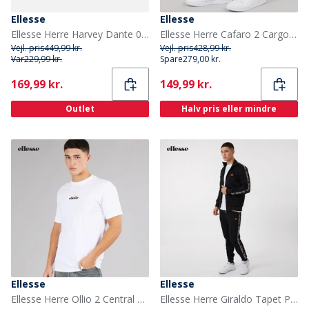
Ellesse
Ellesse
Ellesse Herre Harvey Dante 001 Træningssko Dark Grey
Ellesse Herre Cafaro 2 Cargo Shorts Navy
Vejl. pris
449,99 kr.
Vejl. pris
428,99 kr.
Var
229,99 kr.
Spare
279,00 kr.
Current
Current
169,99 kr.
149,99 kr.
Outlet
Halv pris eller mindre
Ellesse
Ellesse
Ellesse Herre Ollio 2 Central Logo T Shirt Hvid
Ellesse Herre Giraldo Tapet Poly Tracksuit Sort