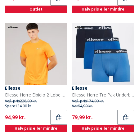
Outlet
Halv pris eller mindre
Ellesse
Ellesse
Ellesse Herre Elpidio 2 Løbe T-shirt Orange
Ellesse Herre Tre Pak Underbukser Marineblå / Blå
Vejl. pris
228,99 kr.
Vejl. pris
174,99 kr.
Spare
134,00 kr.
Var
94,99 kr.
Current
Current
94,99 kr.
79,99 kr.
Halv pris eller mindre
Halv pris eller mindre