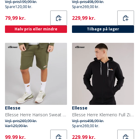
Vejl. pris
199,99 kr.
Vejl. pris
498,99 kr.
Spare
120,00 kr.
Spare
269,00 kr.
Current
Current
79,99 kr.
229,99 kr.
Halv pris eller mindre
Tilbage på lager
Ellesse
Ellesse
Ellesse Herre Harison Sweat Shorts Khaki
Ellesse Herre Klemerio Full Zip Hættetrøje Sort
Vejl. pris
269,99 kr.
Vejl. pris
498,99 kr.
Var
129,99 kr.
Spare
269,00 kr.
Current
Current
99,99 kr.
229,99 kr.