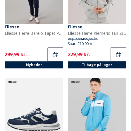
Ellesse
Ellesse
Ellesse Herre Barelo Tapet Polyester Træningsdragt Navy
Ellesse Herre Klemerio Full Zip Hættetrøje Light Grey Marl
Vejl. pris
499,99 kr.
Spare
270,00 kr.
Current
Current
299,99 kr.
229,99 kr.
Nyheder
Tilbage på lager