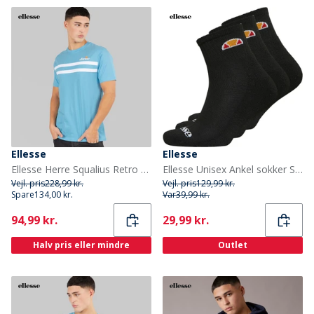
Ellesse
Ellesse
Ellesse Herre Squalius Retro Stribe T-shirt Blå
Ellesse Unisex Ankel sokker Sort
Vejl. pris
228,99 kr.
Vejl. pris
129,99 kr.
Spare
134,00 kr.
Var
39,99 kr.
Current
Current
94,99 kr.
29,99 kr.
Halv pris eller mindre
Outlet