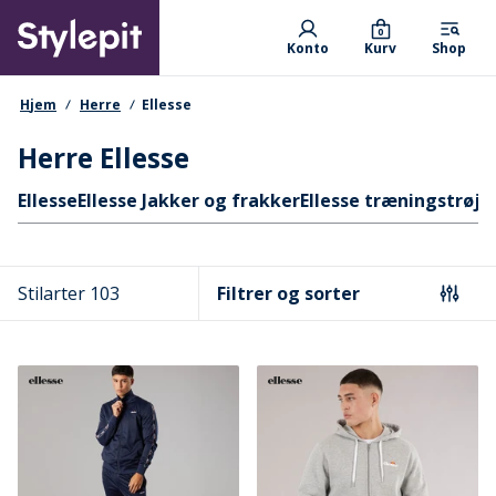
Skip
Primary departments
to
0
Konto
Kurv
Shop
main
content
navigationssti
Hjem
Herre
Ellesse
Herre Ellesse
Hurtige links
Ellesse
Ellesse Jakker og frakker
Ellesse træningstrøje
Stilarter 103
Filtrer og sorter