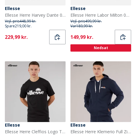
Ellesse
Ellesse
Ellesse Herre Harvey Dante 001 Træningssko Navy
Ellesse Herre Labor Milton 002 Træningssko Navy
Vejl. pris
448,99 kr.
Vejl. pris
499,99 kr.
Spare
219,00 kr.
Var
189,99 kr.
Current
Current
229,99 kr.
149,99 kr.
Nedsat
Ellesse
Ellesse
Ellesse Herre Cleffios Logo T-shirt Sort/Hvid
Ellesse Herre Klemerio Full Zip Hættetrøje Navy