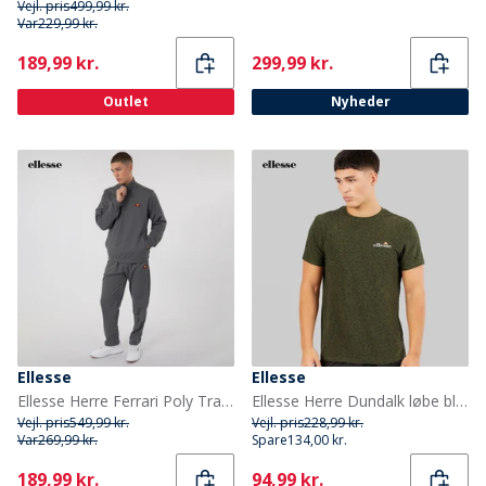
Vejl. pris
499,99 kr.
Var
229,99 kr.
Current
Current
189,99 kr.
299,99 kr.
Outlet
Nyheder
Ellesse
Ellesse
Ellesse Herre Ferrari Poly Tracksuit Mørkegrå
Ellesse Herre Dundalk løbe bluse Khaki Marl
Vejl. pris
549,99 kr.
Vejl. pris
228,99 kr.
Var
269,99 kr.
Spare
134,00 kr.
Current
Current
189,99 kr.
94,99 kr.