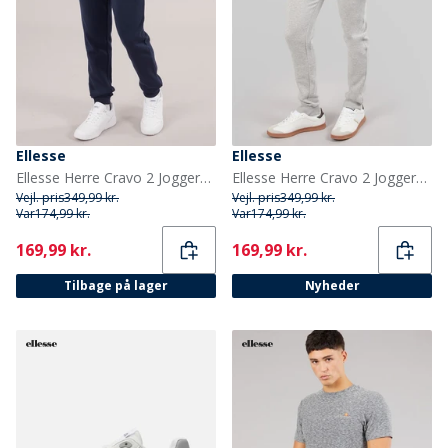
Ellesse
Ellesse
Ellesse Herre Cravo 2 Joggers Navy
Ellesse Herre Cravo 2 Joggers Light Grey Marl
Vejl. pris
349,99 kr.
Vejl. pris
349,99 kr.
Var
174,99 kr.
Var
174,99 kr.
Current
Current
169,99 kr.
169,99 kr.
Tilbage på lager
Nyheder