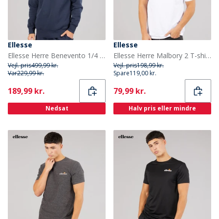
Ellesse
Ellesse
Ellesse Herre Benevento 1/4 Zip Sweatshirt Navy
Ellesse Herre Malbory 2 T-shirt med venstre brystprint Hvid
Vejl. pris
499,99 kr.
Vejl. pris
198,99 kr.
Var
229,99 kr.
Spare
119,00 kr.
Current
Current
189,99 kr.
79,99 kr.
Nedsat
Halv pris eller mindre