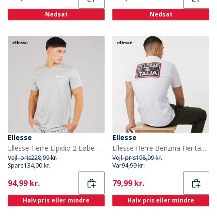
Nedsat
Nedsat
Ellesse
Ellesse
Ellesse Herre Elpidio 2 Løbe T-shirt Grå
Ellesse Herre Benzina Heritage Ryg Logo T-shirt Hvid
Vejl. pris
228,99 kr.
Vejl. pris
198,99 kr.
Spare
134,00 kr.
Var
94,99 kr.
Current
Current
94,99 kr.
79,99 kr.
Halv pris eller mindre
Halv pris eller mindre