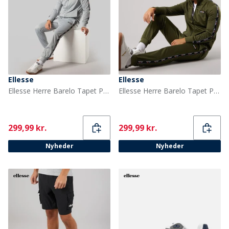
Ellesse
Ellesse
Ellesse Herre Barelo Tapet Polyester Træningsdragt Grå
Ellesse Herre Barelo Tapet Polyester Træningsdragt Khaki
Current
Current
299,99 kr.
299,99 kr.
Nyheder
Nyheder