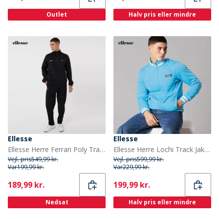
Outlet
Halv pris eller mindre
Ellesse
Ellesse
Ellesse Herre Ferrari Poly Tracksuit Sort
Ellesse Herre Lochi Track Jakke Blå
Vejl. pris
549,99 kr.
Vejl. pris
599,99 kr.
Var
199,99 kr.
Var
229,99 kr.
Current
Current
189,99 kr.
199,99 kr.
Nedsat
Halv pris eller mindre