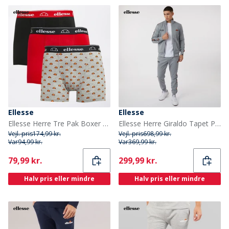
Ellesse
Ellesse
Ellesse Herre Tre Pak Boxer Trunks Sort/Grå/Rød
Ellesse Herre Giraldo Tapet Poly Træningstøj Grå
Vejl. pris
174,99 kr.
Vejl. pris
698,99 kr.
Var
94,99 kr.
Var
369,99 kr.
Current
Current
79,99 kr.
299,99 kr.
Halv pris eller mindre
Halv pris eller mindre