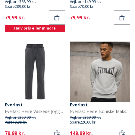
Vejl. pris
368,99 kr.
Vejl. pris
149,99 kr.
Spare
289,00 kr.
Spare
70,00 kr.
Current
Current
79,99 kr.
79,99 kr.
Halv pris eller mindre
Everlast
Everlast
Everlast Herre Vaskede Joggers Black Beauty
Everlast Herre Ikoniske Maksimeret Sweatshirt Lysegrå Mel
Vejl. pris
369,99 kr.
Vejl. pris
369,99 kr.
Var
119,99 kr.
Spare
220,00 kr.
Current
Current
79,99 kr.
149,99 kr.