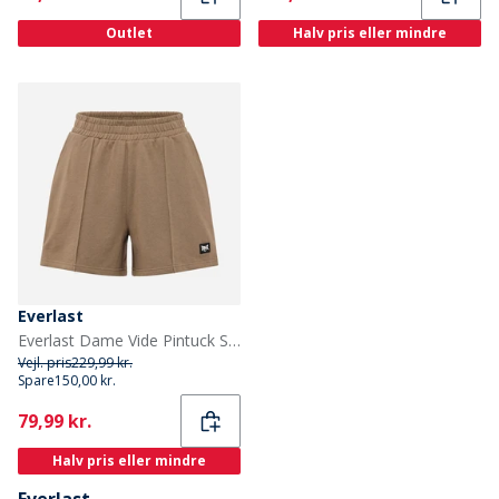
Outlet
Halv pris eller mindre
Everlast
Everlast Dame Vide Pintuck Sweat Shorts Fossil
Vejl. pris
229,99 kr.
Spare
150,00 kr.
Current
79,99 kr.
Halv pris eller mindre