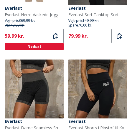
Everlast
Everlast
Everlast Herre Vaskede Joggers Fossil
Everlast Sort Tanktop Sort
Vejl. pris
369,99 kr.
Vejl. pris
149,99 kr.
Var
79,99 kr.
Spare
70,00 kr.
Current
Current
59,99 kr.
79,99 kr.
Nedsat
Everlast
Everlast
Everlast Dame Seamless Shorts Sort
Everlast Shorts i Ribstof til Kvinder Sort