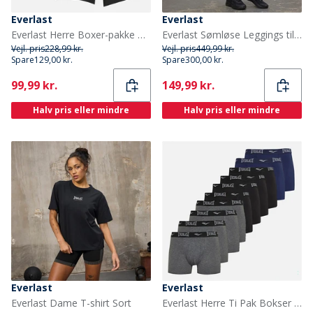
Everlast
Everlast
Everlast Herre Boxer-pakke med 5 stykker Sort/Sort
Everlast Sømløse Leggings til Kvinder Sort
Vejl. pris
228,99 kr.
Vejl. pris
449,99 kr.
Spare
129,00 kr.
Spare
300,00 kr.
Current
Current
99,99 kr.
149,99 kr.
Halv pris eller mindre
Halv pris eller mindre
Everlast
Everlast
Everlast Dame T-shirt Sort
Everlast Herre Ti Pak Bokser Sort Multi