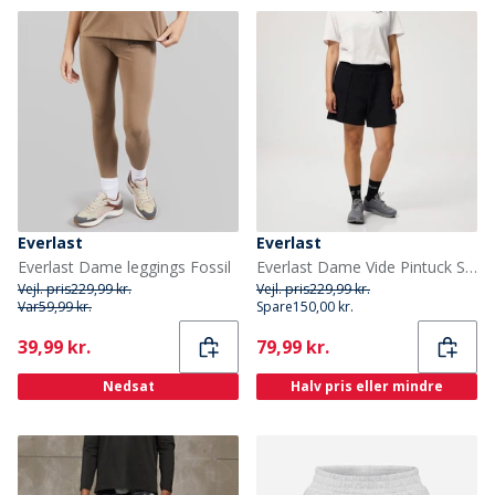
Everlast
Everlast
Everlast Dame leggings Fossil
Everlast Dame Vide Pintuck Sweat Shorts Black Beauty
Vejl. pris
229,99 kr.
Vejl. pris
229,99 kr.
Var
59,99 kr.
Spare
150,00 kr.
Current
Current
39,99 kr.
79,99 kr.
Nedsat
Halv pris eller mindre