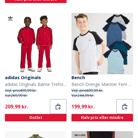
adidas Originals
Bench
adidas Originals Børne Trefoil Firebird Tracksuit Better Scarlet/Sort
Bench Drenge Marster Fem Pakke T-Shirts Gråmeleret / Is / Blågrøn / Hvid / Skiferblå
Vejl. pris
499,99 kr.
Vejl. pris
699,99 kr.
Var
269,99 kr.
Var
244,99 kr.
Current
Current
209,99 kr.
199,99 kr.
Outlet
Halv pris eller mindre