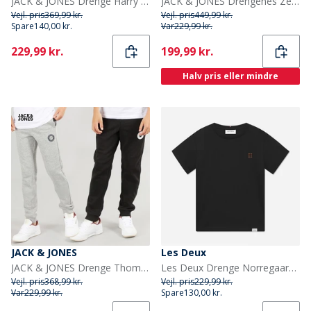
JACK & JONES Drenge Harry Træningstøj Alloy
JACK & JONES Drengenes Zero Træningsdragt sort
Vejl. pris
369,99 kr.
Vejl. pris
449,99 kr.
Spare
140,00 kr.
Var
229,99 kr.
Current
Current
229,99 kr.
199,99 kr.
Halv pris eller mindre
JACK & JONES
Les Deux
JACK & JONES Drenge Thomas Joggingbukser 2-pak Lys grå Melange/Sort
Les Deux Drenge Norregaard T Shirt Sort/Orange
Vejl. pris
368,99 kr.
Vejl. pris
229,99 kr.
Var
229,99 kr.
Spare
130,00 kr.