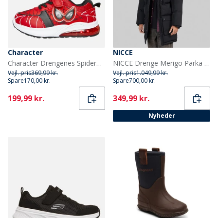
Character
NICCE
Character Drengenes Spiderman Øjne Lys Op Træningssko Røde
NICCE Drenge Merigo Parka Jakke Sort
Vejl. pris
369,99 kr.
Vejl. pris
1.049,99 kr.
Spare
170,00 kr.
Spare
700,00 kr.
Current
Current
199,99 kr.
349,99 kr.
Nyheder