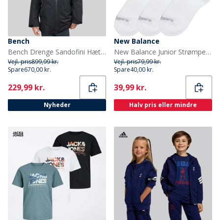
Bench
New Balance
Bench Drenge Sandofini Hættejakke Sort
New Balance Junior Strømper med Polstring 3-pak Hvid
Vejl. pris
899,99 kr.
Vejl. pris
79,99 kr.
Spare
670,00 kr.
Spare
40,00 kr.
Current
Current
229,99 kr.
39,99 kr.
Nyheder
Halv pris eller mindre