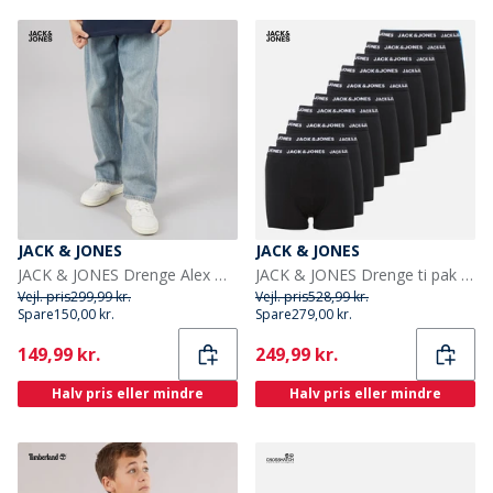
JACK & JONES
JACK & JONES
JACK & JONES Drenge Alex Orginal AKM 308 Baggy Fit Jeans Blue Denim
JACK & JONES Drenge ti pak bokser trusser Sort
Vejl. pris
299,99 kr.
Vejl. pris
528,99 kr.
Spare
150,00 kr.
Spare
279,00 kr.
Current
Current
149,99 kr.
249,99 kr.
Halv pris eller mindre
Halv pris eller mindre