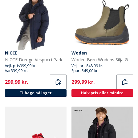
NICCE
Woden
NICCE Drenge Vespucci Parka Blå
Woden Børn Wodens Silja Gummistøvler 295 Dark Olive
Vejl. pris
999,99 kr.
Vejl. pris
848,99 kr.
Var
339,99 kr.
Spare
549,00 kr.
Current
Current
299,99 kr.
299,99 kr.
Tilbage på lager
Halv pris eller mindre