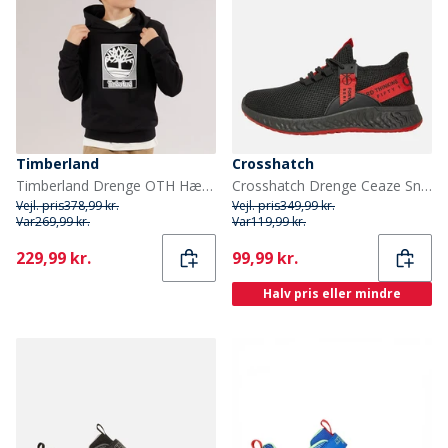
Timberland
Crosshatch
Timberland Drenge OTH Hættetrøje Black Black
Crosshatch Drenge Ceaze Sneakers Flerfarvet
Vejl. pris
378,99 kr.
Vejl. pris
349,99 kr.
Var
269,99 kr.
Var
119,99 kr.
Current
Current
229,99 kr.
99,99 kr.
Halv pris eller mindre