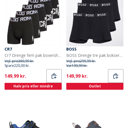
CR7
BOSS
Cr7 Drenge fem pak boxershorts sort
BOSS Drenge tre pak bokser sort
Vejl. pris
369,99 kr.
Vejl. pris
299,99 kr.
Spare
220,00 kr.
Var
199,99 kr.
Current
Current
149,99 kr.
149,99 kr.
Halv pris eller mindre
Outlet