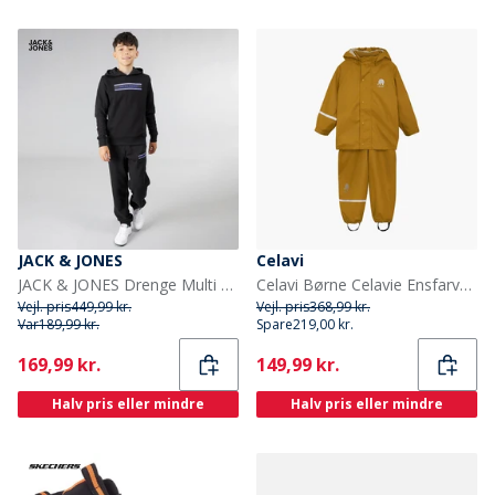
JACK & JONES
Celavi
JACK & JONES Drenge Multi Træningstøj Sort
Celavi Børne Celavie Ensfarvet PU Basis Regntøjs Sæt Buckthorn Brown
Vejl. pris
449,99 kr.
Vejl. pris
368,99 kr.
Var
189,99 kr.
Spare
219,00 kr.
Current
Current
169,99 kr.
149,99 kr.
Halv pris eller mindre
Halv pris eller mindre