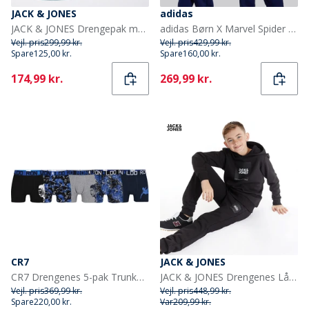
JACK & JONES
adidas
JACK & JONES Drengepak med 3 Luke T-shirts Sort
adidas Børn X Marvel Spider Man Træningsbluse Dark Blue/Off White
Vejl. pris
299,99 kr.
Vejl. pris
429,99 kr.
Spare
125,00 kr.
Spare
160,00 kr.
Current
Current
174,99 kr.
269,99 kr.
CR7
JACK & JONES
CR7 Drengenes 5-pak Trunker Multifarvet
JACK & JONES Drengenes Lås Træningsdragt Sort
Vejl. pris
369,99 kr.
Vejl. pris
448,99 kr.
Spare
220,00 kr.
Var
209,99 kr.