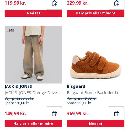
Current
Current
119,99 kr.
229,99 kr.
Nedsat
Halv pris eller mindre
JACK & JONES
Bisgaard
JACK & JONES Drenge Dave Original St 263 Baggy Fit Jeans Blue Denim
Bisgaard Børne Barfodet Luna Sko Cacao
Vejl. pris
369,99 kr.
Vejl. pris
749,99 kr.
Spare
220,00 kr.
Spare
380,00 kr.
Current
Current
149,99 kr.
369,99 kr.
Halv pris eller mindre
Nedsat