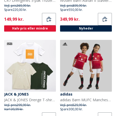
CR7 Drengenes 5-pak Truser Multifarvet
Woden Børn Adrian II Støvler 849 Ballerina
Vejl. pris
369,99 kr.
Vejl. pris
899,99 kr.
Spare
220,00 kr.
Spare
550,00 kr.
Current
Current
149,99 kr.
349,99 kr.
Halv pris eller mindre
Nyheder
JACK & JONES
adidas
JACK & JONES Drenge T-shirts Jason 3-pak Sort
adidas Børn MUFC Manchester United 24/25 Hjemme Mini Sæt Mufc Red
Vejl. pris
299,99 kr.
Vejl. pris
529,99 kr.
Var
139,99 kr.
Spare
300,00 kr.