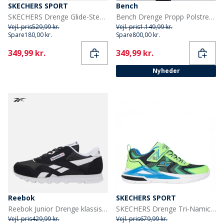
SKECHERS SPORT
Bench
SKECHERS Drenge Glide-Step Lys Sneakers Gray
Bench Drenge Propp Polstret Parka Frakke Khaki
Vejl. pris
529,99 kr.
Vejl. pris
1.149,99 kr.
Spare
180,00 kr.
Spare
800,00 kr.
Current
Current
349,99 kr.
349,99 kr.
Nyheder
Reebok
SKECHERS SPORT
Reebok Junior Drenge klassiske nylon træningssko Sort/Sort/Hvid
SKECHERS Drenge Tri-Namics Sneakers Grøn
Vejl. pris
429,99 kr.
Vejl. pris
679,99 kr.