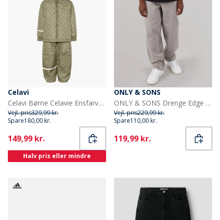
Celavi
ONLY & SONS
Celavi Børne Celavie Ensfarvet Basis Termosæt Khaki
ONLY & SONS Drenge Edge Lige Pasform Jeans Light Grey Denim
Vejl. pris
329,99 kr.
Vejl. pris
229,99 kr.
Spare
180,00 kr.
Spare
110,00 kr.
Current
Current
149,99 kr.
119,99 kr.
Halv pris eller mindre