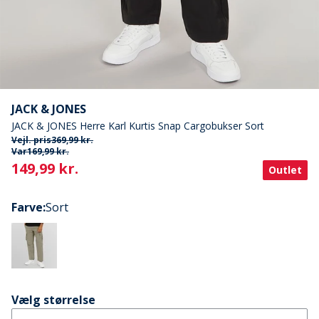
JACK & JONES
JACK & JONES Herre Karl Kurtis Snap Cargobukser Sort
Vejl. pris
369,99 kr.
Var
169,99 kr.
Current
149,99 kr.
Outlet
Farve
:
Sort
Vælg størrelse