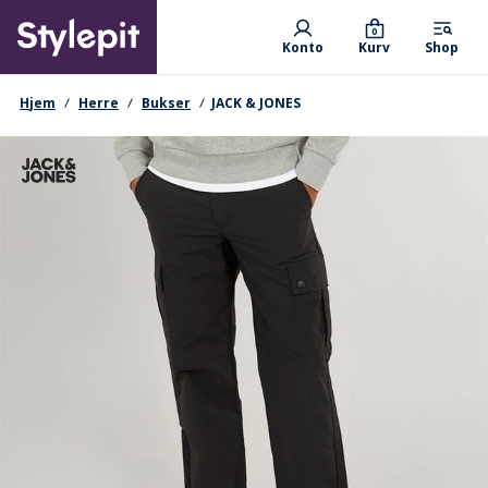
Skip
Primary departments
to
0
Konto
Kurv
Shop
main
content
navigationssti
Hjem
Herre
Bukser
JACK & JONES