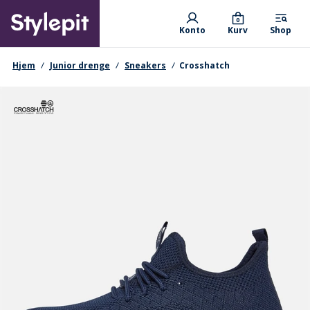
Skip
Primary departments
to
0
Konto
Kurv
Shop
main
content
navigationssti
Hjem
Junior drenge
Sneakers
Crosshatch