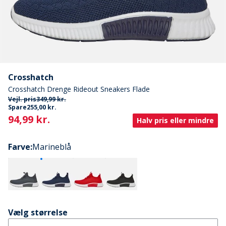
Crosshatch
Crosshatch Drenge Rideout Sneakers Flade
Vejl. pris
349,99 kr.
Spare
255,00 kr.
Current
94,99 kr.
Halv pris eller mindre
Farve
:
Marineblå
Vælg størrelse