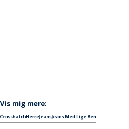
Vis mig mere:
Crosshatch
Herre
Jeans
Jeans Med Lige Ben