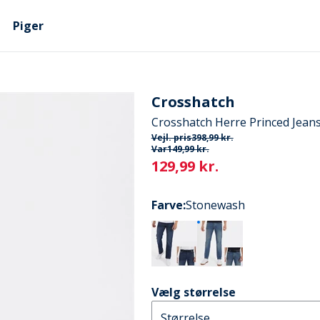
Piger
Crosshatch
Crosshatch Herre Princed Jean
Vejl. pris
398,99 kr.
Var
149,99 kr.
Current
129,99 kr.
Farve
:
Stonewash
Vælg størrelse