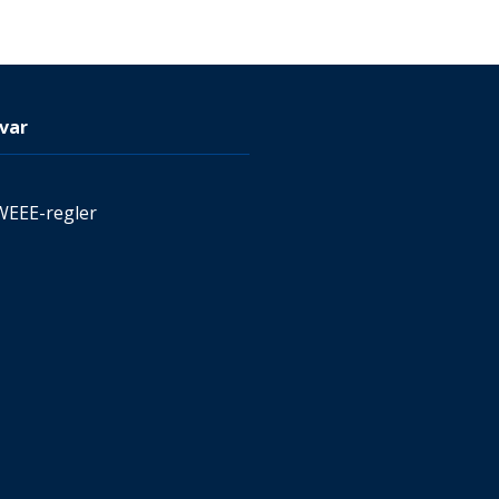
var
WEEE-regler