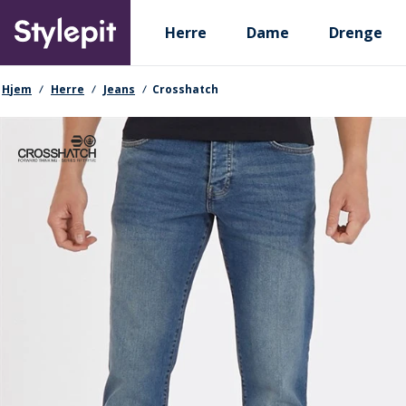
Skip
Primary departments
to
Herre
Dame
Drenge
main
content
navigationssti
Hjem
Herre
Jeans
Crosshatch