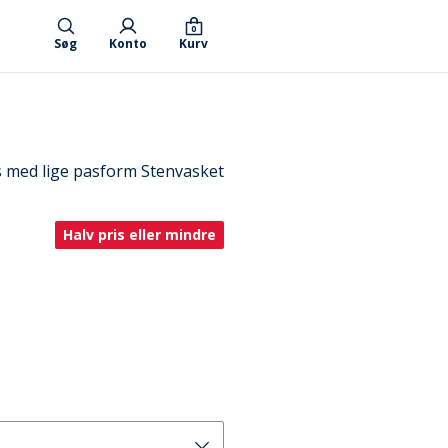
0
Søg
Konto
Kurv
s med lige pasform Stenvasket
Halv pris eller mindre