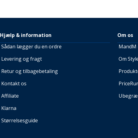
Hjælp & information
Om os
Sådan lægger du en ordre
MandM e
Levering og fragt
Om Style
Retur og tilbagebetaling
Produkt
Kontakt os
PriceRu
Affiliate
Ubegræn
Klarna
Størrelsesguide