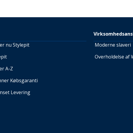
Virksomhedsans
r nu Stylepit
Moderne slaveri
pit
Overholdelse af 
er A-Z
nner Købsgaranti
set Levering