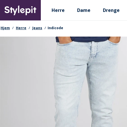
Skip
Primary departments
to
Herre
Dame
Drenge
main
content
navigationssti
Hjem
Herre
Jeans
Indicode