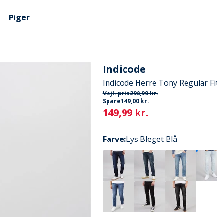
Piger
Indicode
Indicode Herre Tony Regular Fi
Vejl. pris
298,99 kr.
Spare
149,00 kr.
Current
149,99 kr.
Farve
:
Lys Bleget Blå