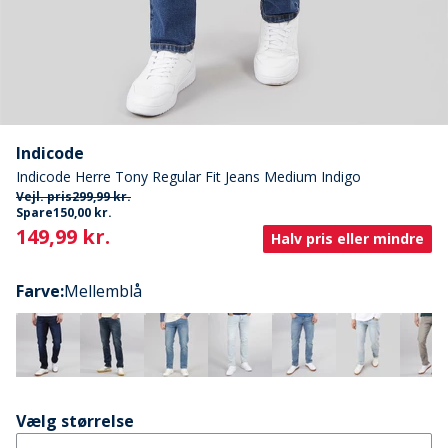
Indicode
Indicode Herre Tony Regular Fit Jeans Medium Indigo
Vejl. pris
299,99 kr.
Spare
150,00 kr.
Current
149,99 kr.
Halv pris eller mindre
Farve
:
Mellemblå
Vælg størrelse