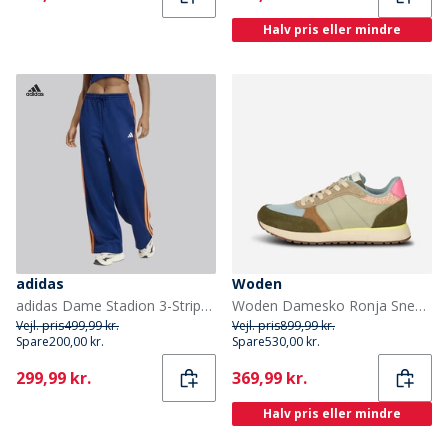
Halv pris eller mindre
adidas
Woden
adidas Dame Stadion 3-Stripes Træningsbukser Dark Blue/Pure Orange/Off White
Woden Damesko Ronja Sneakers 189 Stone Multi
Vejl. pris
499,99 kr.
Vejl. pris
899,99 kr.
Spare
200,00 kr.
Spare
530,00 kr.
Current
Current
299,99 kr.
369,99 kr.
Halv pris eller mindre