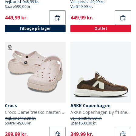
Vejl. pris
1.048,99 kr.
Vejl. pris
1.149,99 kr.
Spare
599,00 kr.
Var
549,99 kr.
Current
Current
449,99 kr.
449,99 kr.
Tilbage på lager
Outlet
Crocs
ARKK Copenhagen
Crocs Dame træsko næsten lyserød
ARKK Copenhagen By fri sneakers Brown Tofu
Vejl. pris
448,99 kr.
Vejl. pris
949,99 kr.
Spare
149,00 kr.
Spare
600,00 kr.
Current
Current
299,99 kr.
349,99 kr.