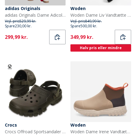
adidas Originals
Woden
adidas Originals Dame Adicolor Classic Firebird Løstsiddende træningsbukser Better Scarlet/Hvid
Woden Dame Liv Vandtætte Gummistøvler 852 Coffee Cream
Vejl. pris
529,99 kr.
Vejl. pris
849,99 kr.
Spare
230,00 kr.
Spare
500,00 kr.
Current
Current
299,99 kr.
349,99 kr.
Halv pris eller mindre
Crocs
Woden
Crocs Offroad Sportsandaler Espresso/Valnød
Woden Dame Irene Vandtætte Gummistøvler 259 Coffee Cream Multi