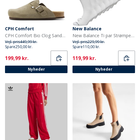
CPH Comfort
New Balance
CPH Comfort Bio Clog Sandaler af ruskind Taupe
New Balance Ti par Strømper med Polstring Hvid Crew
Vejl. pris
449,99 kr.
Vejl. pris
229,99 kr.
Spare
250,00 kr.
Spare
110,00 kr.
Current
Current
199,99 kr.
119,99 kr.
Nyheder
Nyheder