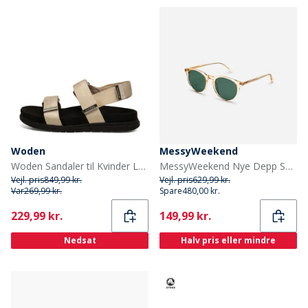
Woden
MessyWeekend
Woden Sandaler til Kvinder Louisa 813 Elfenben
MessyWeekend Nye Depp Solbriller Champagne
Vejl. pris
849,99 kr.
Vejl. pris
629,99 kr.
Var
269,99 kr.
Spare
480,00 kr.
Current
Current
229,99 kr.
149,99 kr.
Nedsat
Halv pris eller mindre