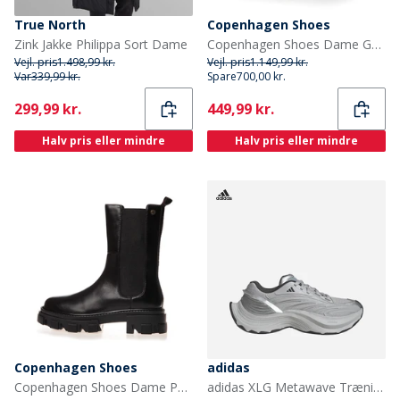
True North
Copenhagen Shoes
Zink Jakke Philippa Sort Dame
Copenhagen Shoes Dame Going Læder Copenhagen Støvler 001 Sort
Vejl. pris
1.498,99 kr.
Vejl. pris
1.149,99 kr.
Var
339,99 kr.
Spare
700,00 kr.
Current
Current
299,99 kr.
449,99 kr.
Halv pris eller mindre
Halv pris eller mindre
Copenhagen Shoes
adidas
Copenhagen Shoes Dame Penny Piger Støvler 001 Sort
adidas XLG Metawave Træningssko Grey Two/Carbon Silver/Silver Metallic