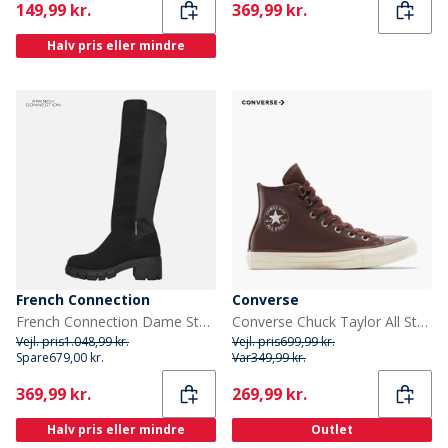
Current
Current
149,99 kr.
369,99 kr.
Halv pris eller mindre
French Connection
Converse
French Connection Dame Støvler med Tyk Hæl til Knæet Sorte
Converse Chuck Taylor All Star Hi Læder Træningssko Totally Fudged/Egret
Vejl. pris
1.048,99 kr.
Vejl. pris
699,99 kr.
Spare
679,00 kr.
Var
349,99 kr.
Current
Current
369,99 kr.
269,99 kr.
Halv pris eller mindre
Outlet