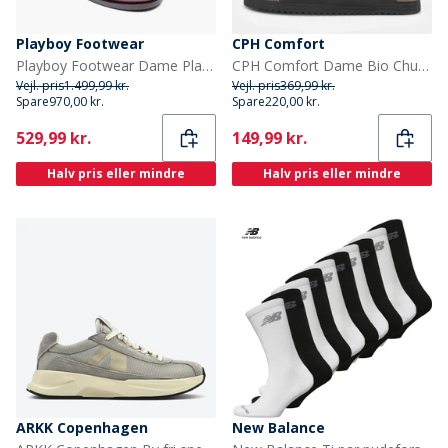
Playboy Footwear
CPH Comfort
Playboy Footwear Dame Playboys Fodtøj Toc1936 Sofia Loafers Brun/White Polido
CPH Comfort Dame Bio Chunk To Remme Sandaler Sort
Vejl. pris
1.499,99 kr.
Vejl. pris
369,99 kr.
Spare
970,00 kr.
Spare
220,00 kr.
Current
Current
529,99 kr.
149,99 kr.
Halv pris eller mindre
Halv pris eller mindre
ARKK Copenhagen
New Balance