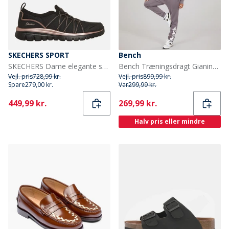
SKECHERS SPORT
Bench
SKECHERS Dame elegante sneakers Sort
Bench Træningsdragt Gianina Antracit til Kvinder
Vejl. pris
728,99 kr.
Vejl. pris
899,99 kr.
Spare
279,00 kr.
Var
299,99 kr.
Current
Current
449,99 kr.
269,99 kr.
Halv pris eller mindre