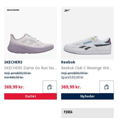
SKECHERS
Reebok
SKECHERS Dame Go Run Nu Sneakers Lilla
Reebok Club C Revenge Vintage 90'er Tennis Træningssko Hvid/Hvid/Sort
Vejl. pris
899,99 kr.
Vejl. pris
899,99 kr.
Var
449,99 kr.
Spare
530,00 kr.
Current
Current
369,99 kr.
369,99 kr.
Outlet
Nyheder