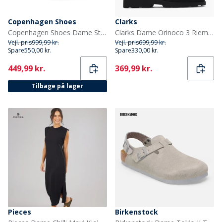
Copenhagen Shoes
Clarks
Copenhagen Shoes Dame Støvler Der Ligner Dig 0241 Cognac
Clarks Dame Orinoco 3 Riem Sandaler Tan Leather
Vejl. pris
999,99 kr.
Vejl. pris
699,99 kr.
Spare
550,00 kr.
Spare
330,00 kr.
Current
Current
449,99 kr.
369,99 kr.
Tilbage på lager
Pieces
Birkenstock