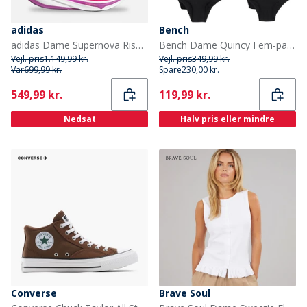
adidas
Bench
adidas Dame Supernova Rise 2 Neutrale Løbesko Shock Pink/Purple Burst/Lucid Pink
Bench Dame Quincy Fem-pak Trusser Multi
Vejl. pris
1.149,99 kr.
Vejl. pris
349,99 kr.
Var
699,99 kr.
Spare
230,00 kr.
Current
Current
549,99 kr.
119,99 kr.
Nedsat
Halv pris eller mindre
Converse
Brave Soul