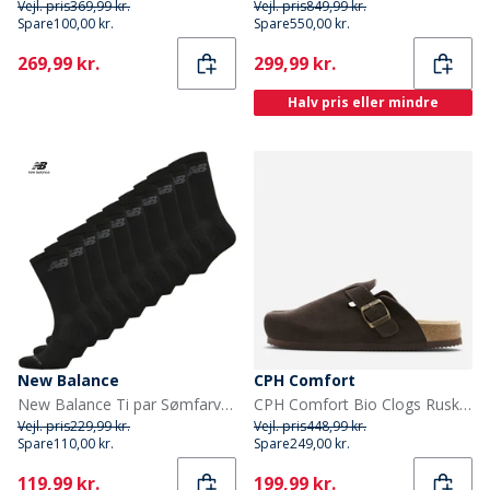
Vejl. pris
369,99 kr.
Vejl. pris
849,99 kr.
Spare
100,00 kr.
Spare
550,00 kr.
Current
Current
269,99 kr.
299,99 kr.
Halv pris eller mindre
New Balance
CPH Comfort
New Balance Ti par Sømfarvede Strømpebukser Sort
CPH Comfort Bio Clogs Ruskind Sandaler Dark Brown
Vejl. pris
229,99 kr.
Vejl. pris
448,99 kr.
Spare
110,00 kr.
Spare
249,00 kr.
Current
Current
119,99 kr.
199,99 kr.