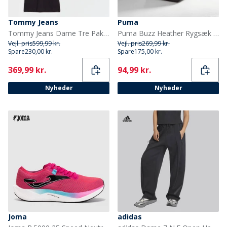
Tommy Jeans
Puma
Tommy Jeans Dame Tre Pak V-hals T-shirts Sort/Ecru/Dark Night Navy
Puma Buzz Heather Rygsæk Medium Grey Heather
Vejl. pris
599,99 kr.
Vejl. pris
269,99 kr.
Spare
230,00 kr.
Spare
175,00 kr.
Current
Current
369,99 kr.
94,99 kr.
Nyheder
Nyheder
Joma
adidas