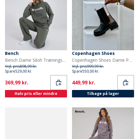
Bench
Copenhagen Shoes
Bench Dame Siloh Træningstøj Khaki Ash
Copenhagen Shoes Dame Passion Støvler 0001 Sort
Vejl. pris
898,99 kr.
Vejl. pris
999,99 kr.
Spare
529,00 kr.
Spare
550,00 kr.
Current
Current
369,99 kr.
449,99 kr.
Halv pris eller mindre
Tilbage på lager