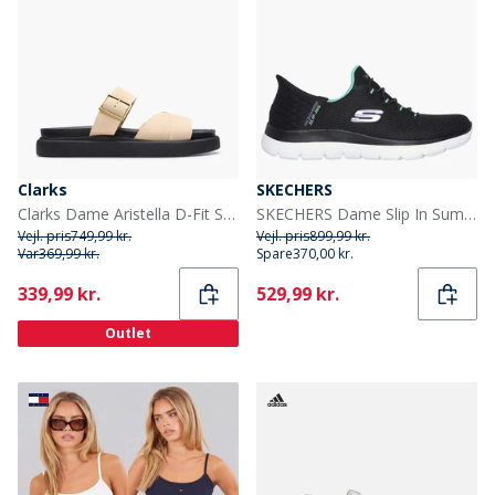
Clarks
SKECHERS
Clarks Dame Aristella D-Fit Sandaler Ecru
SKECHERS Dame Slip In Summits Sneakers Sort
Vejl. pris
749,99 kr.
Vejl. pris
899,99 kr.
Var
369,99 kr.
Spare
370,00 kr.
Current
Current
339,99 kr.
529,99 kr.
Outlet