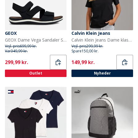
GEOX
Calvin Klein Jeans
GEOX Dame Vega Sandaler Sort
Calvin Klein Jeans Dame klassisk logo T shirt Sort
Vejl. pris
699,99 kr.
Vejl. pris
299,99 kr.
Var
349,99 kr.
Spare
150,00 kr.
Current
Current
299,99 kr.
149,99 kr.
Outlet
Nyheder