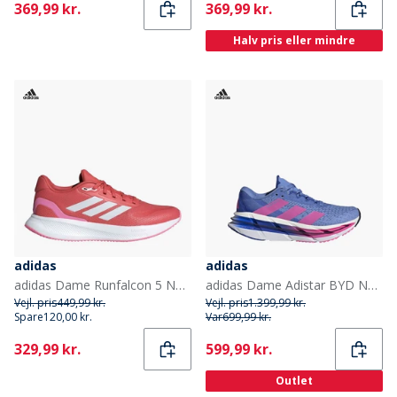
Current
Current
369,99 kr.
369,99 kr.
Halv pris eller mindre
adidas
adidas
adidas Dame Runfalcon 5 Neutrale Løbesko Better Scarlet/Cloud White/Bliss Pink
adidas Dame Adistar BYD Neutrale Løbesko Blue Fusion/Lucid Pink/Lucid Blue
Vejl. pris
449,99 kr.
Vejl. pris
1.399,99 kr.
Spare
120,00 kr.
Var
699,99 kr.
Current
Current
329,99 kr.
599,99 kr.
Outlet