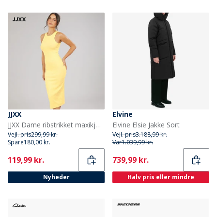
JJXX
Elvine
JJXX Dame ribstrikket maxikjole French Vanilla
Elvine Elsie Jakke Sort
Vejl. pris
299,99 kr.
Vejl. pris
3.188,99 kr.
Spare
180,00 kr.
Var
1.039,99 kr.
Current
Current
119,99 kr.
739,99 kr.
Nyheder
Halv pris eller mindre