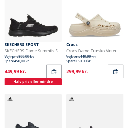
SKECHERS SPORT
Crocs
SKECHERS Dame Summits Slip-in Dream Chaser Sneakers Sort
Crocs Dame Træsko Vinter Hvid
Vejl. pris
899,99 kr.
Vejl. pris
449,99 kr.
Spare
450,00 kr.
Spare
150,00 kr.
Current
Current
449,99 kr.
299,99 kr.
Halv pris eller mindre