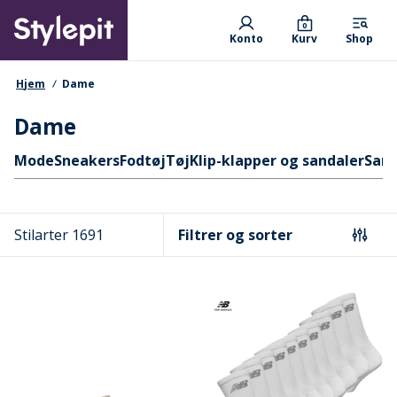
Skip
Primary departments
to
0
Konto
Kurv
Shop
main
content
navigationssti
Hjem
Dame
Dame
Hurtige links
Mode
Sneakers
Fodtøj
Tøj
Klip-klapper og sandaler
Sand
Stilarter 1691
Filtrer og sorter