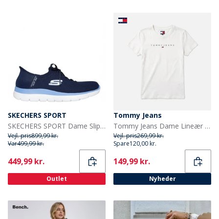
SKECHERS SPORT
Tommy Jeans
SKECHERS SPORT Dame Slip In Summits Nye Hverdags Sneakers Navy
Tommy Jeans Dame Lineær T-shirt Ecru
Vejl. pris
899,99 kr.
Vejl. pris
269,99 kr.
Var
499,99 kr.
Spare
120,00 kr.
Current
Current
449,99 kr.
149,99 kr.
Outlet
Nyheder