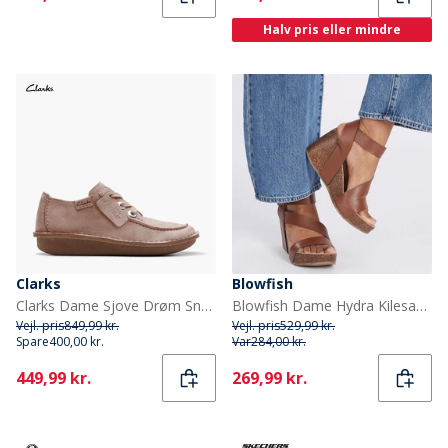
Halv pris eller mindre
Clarks
Blowfish
Clarks Dame Sjove Drøm Snørebånd Sko Light Pink Suede
Blowfish Dame Hydra Kilesandaler Gyldenbrun
Vejl. pris
849,99 kr.
Vejl. pris
529,99 kr.
Spare
400,00 kr.
Var
284,00 kr.
Current
Current
449,99 kr.
269,99 kr.