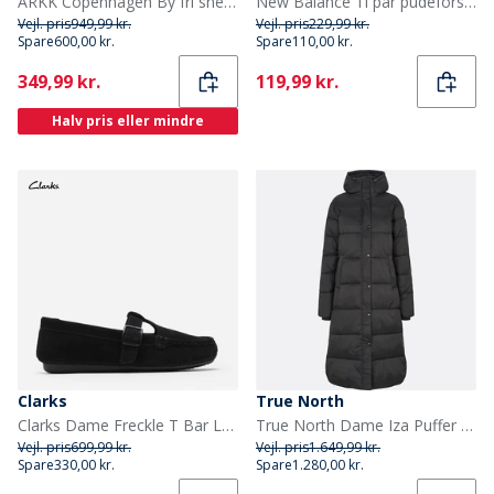
ARKK Copenhagen By fri sneakers Dove Cream
New Balance Ti par pudeforstærkede strømper Sort/Hvid
Vejl. pris
949,99 kr.
Vejl. pris
229,99 kr.
Spare
600,00 kr.
Spare
110,00 kr.
Current
Current
349,99 kr.
119,99 kr.
Halv pris eller mindre
Clarks
True North
Clarks Dame Freckle T Bar Loafers Black Suede
True North Dame Iza Puffer Jakke Sort
Vejl. pris
699,99 kr.
Vejl. pris
1.649,99 kr.
Spare
330,00 kr.
Spare
1.280,00 kr.