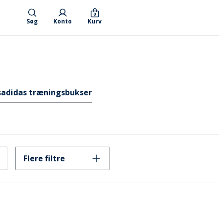
0
Søg
Konto
Kurv
s
adidas træningsbukser
Flere filtre