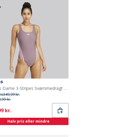
as
adidas Dame 3-Stripes Svømmedragt Shadow Fig/Pink Spark
ris
349,99 kr.
,99 kr.
ent
9 kr.
Halv pris eller mindre