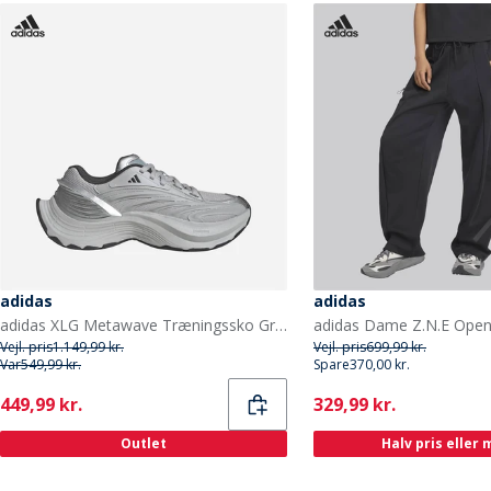
adidas
adidas
adidas XLG Metawave Træningssko Grey Two/Carbon Silver/Silver Metallic
Vejl. pris
1.149,99 kr.
Vejl. pris
699,99 kr.
Var
549,99 kr.
Spare
370,00 kr.
Current
Current
449,99 kr.
329,99 kr.
Outlet
Halv pris eller