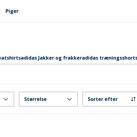
Piger
atshirts
adidas Jakker og frakker
adidas træningsshort
Størrelse
Sorter efter