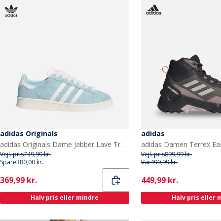
adidas Originals
adidas
adidas Originals Dame Jabber Lave Træningssko Ice Blue/Cloud White/Off White
Vejl. pris
749,99 kr.
Vejl. pris
899,99 kr.
Spare
380,00 kr.
Var
499,99 kr.
Current
Current
369,99 kr.
449,99 kr.
Halv pris eller mindre
Halv pris eller