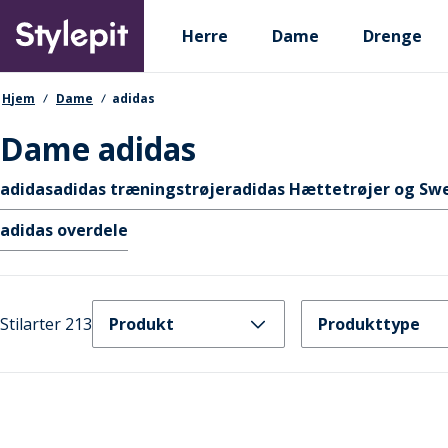
Skip
Primary departments
to
Herre
Dame
Drenge
main
content
navigationssti
Hjem
Dame
adidas
Dame adidas
Hurtige links
adidas
adidas træningstrøjer
adidas Hættetrøjer og Swe
adidas overdele
Stilarter 213
Produkt
Produkttype