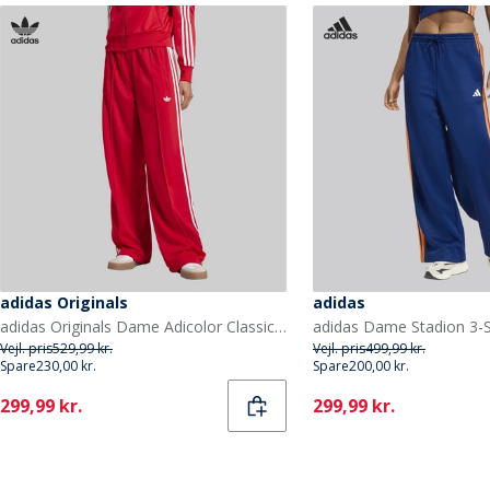
adidas Originals
adidas
adidas Originals Dame Adicolor Classic Firebird Løstsiddende træningsbukser Better Scarlet/Hvid
Vejl. pris
529,99 kr.
Vejl. pris
499,99 kr.
Spare
230,00 kr.
Spare
200,00 kr.
Current
Current
299,99 kr.
299,99 kr.