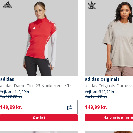
adidas
adidas Originals
adidas Dame Tiro 25 Konkurrence Træningstop Pure Ruby
Vejl. pris
449,99 kr.
Vejl. pris
349,99 kr.
Var
199,99 kr.
Var
174,99 kr.
Current
Current
149,99 kr.
149,99 kr.
Outlet
Halv pris eller