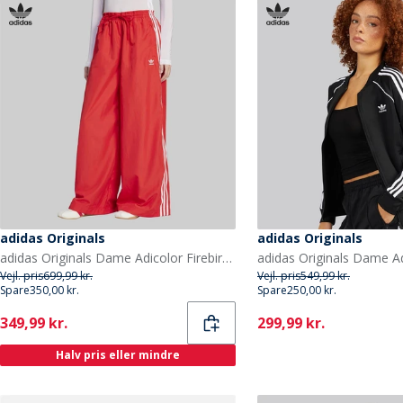
adidas Originals
adidas Originals
adidas Originals Dame Adicolor Firebird Oversized Træningsbukser Better Scarlet
Vejl. pris
699,99 kr.
Vejl. pris
549,99 kr.
Spare
350,00 kr.
Spare
250,00 kr.
Current
Current
349,99 kr.
299,99 kr.
Halv pris eller mindre