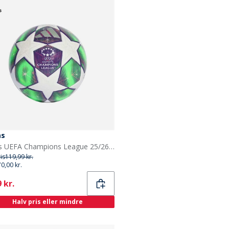
as
adidas UEFA Champions League 25/26 Mini fodbold Hvid/Shock Pink/Multi/Solar Yellow
ris
119,99 kr.
70,00 kr.
ent
 kr.
Halv pris eller mindre