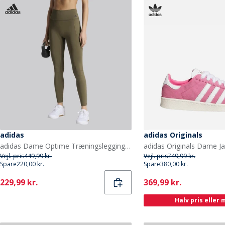
adidas
adidas Originals
adidas Dame Optime Træningsleggings Olive Strata
Vejl. pris
449,99 kr.
Vejl. pris
749,99 kr.
Spare
220,00 kr.
Spare
380,00 kr.
Current
Current
229,99 kr.
369,99 kr.
Halv pris eller