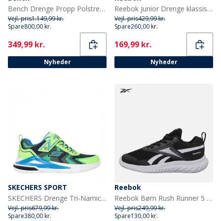
Bench Drenge Propp Polstret Parka Frakke Khaki
Reebok Junior Drenge klassiske nylon træningssko Sort/Sort/Hvid
Vejl. pris
1.149,99 kr.
Vejl. pris
429,99 kr.
Spare
800,00 kr.
Spare
260,00 kr.
Current
Current
349,99 kr.
169,99 kr.
Nyheder
Nyheder
SKECHERS SPORT
Reebok
SKECHERS Drenge Tri-Namics Sneakers Grøn
Reebok Børn Rush Runner 5 Elastiksnørebånd Neutrale Løbesko Sort/Sort/Hvid
Vejl. pris
679,99 kr.
Vejl. pris
249,99 kr.
Spare
380,00 kr.
Spare
130,00 kr.