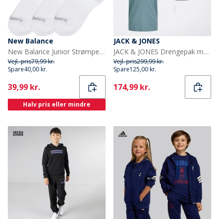
New Balance
JACK & JONES
New Balance Junior Strømper med Polstring 3-pak Hvid
JACK & JONES Drengepak med 3 Luke T-shirts Sort
Vejl. pris
79,99 kr.
Vejl. pris
299,99 kr.
Spare
40,00 kr.
Spare
125,00 kr.
Current
Current
39,99 kr.
174,99 kr.
Halv pris eller mindre