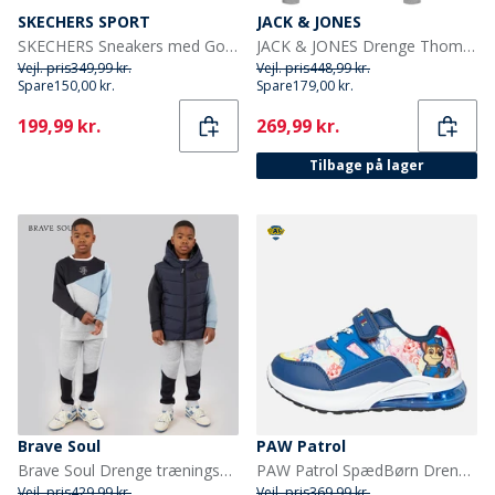
SKECHERS SPORT
JACK & JONES
SKECHERS Sneakers med Gore & Strap til små Drenge Erupters IV med lys sort orange
JACK & JONES Drenge Thomas To-Pak Hoodies Lysegrå Melange/Sort
Vejl. pris
349,99 kr.
Vejl. pris
448,99 kr.
Spare
150,00 kr.
Spare
179,00 kr.
Current
Current
199,99 kr.
269,99 kr.
Tilbage på lager
Brave Soul
PAW Patrol
Brave Soul Drenge træningsdragt og vest sæt Multi
PAW Patrol SpædBørn Drenge Jak Sko Med Lys Blå/Multi
Vejl. pris
429,99 kr.
Vejl. pris
369,99 kr.