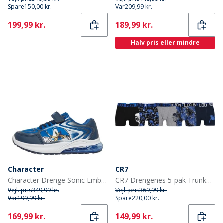
Spare
150,00 kr.
Var
209,99 kr.
Current
Current
199,99 kr.
189,99 kr.
Halv pris eller mindre
Character
CR7
Character Drenge Sonic Emboss Lights Sneakers Blå/Multi
CR7 Drengenes 5-pak Trunker Multifarvet
Vejl. pris
349,99 kr.
Vejl. pris
369,99 kr.
Var
199,99 kr.
Spare
220,00 kr.
Current
Current
169,99 kr.
149,99 kr.