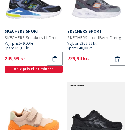
SKECHERS SPORT
SKECHERS SPORT
SKECHERS Sneakers til Drenge Tri-Namics Sort
SKECHERS spædBørn Drenge Meteor - Lights Krendox Sneakers Grå
Vejl. pris
679,99 kr.
Vejl. pris
369,99 kr.
Spare
380,00 kr.
Spare
140,00 kr.
Current
Current
299,99 kr.
229,99 kr.
Halv pris eller mindre