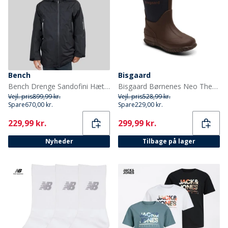
Bench
Bisgaard
Bench Drenge Sandofini Hættejakke Sort
Bisgaard Børnenes Neo Thermo Gummistøvler Blå
Vejl. pris
899,99 kr.
Vejl. pris
528,99 kr.
Spare
670,00 kr.
Spare
229,00 kr.
Current
Current
229,99 kr.
299,99 kr.
Nyheder
Tilbage på lager