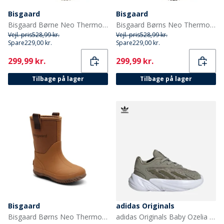
Bisgaard
Bisgaard
Bisgaard Børne Neo Thermo Gummistøvler Grøn
Bisgaard Børns Neo Thermo Gummistøvler Sort
Vejl. pris
528,99 kr.
Vejl. pris
528,99 kr.
Spare
229,00 kr.
Spare
229,00 kr.
Current
Current
299,99 kr.
299,99 kr.
Tilbage på lager
Tilbage på lager
Bisgaard
adidas Originals
Bisgaard Børns Neo Thermo Gummistøvler Kamel
adidas Originals Baby Ozelia Elastisk Snørebånd Træningssko Silver Pebble/Focus Olive/Cloud White