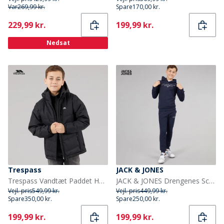
Var
269,99 kr.
Spare
170,00 kr.
Current
Current
229,99 kr.
199,99 kr.
Nedsat
Trespass
JACK & JONES
Trespass Vandtæt Paddet Hættejakke til Drenge Figo Sort
JACK & JONES Drengenes Scripted Tracksuit Blå Blazer
Vejl. pris
549,99 kr.
Vejl. pris
449,99 kr.
Spare
350,00 kr.
Spare
250,00 kr.
Current
Current
199,99 kr.
199,99 kr.