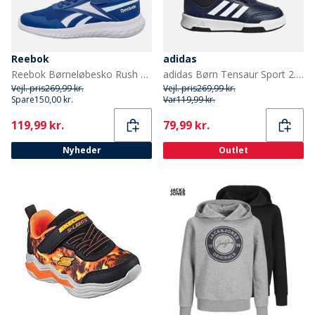
Reebok
adidas
Reebok Børneløbesko Rush Runner 5 med elastiksnørebånd og velcrorem Neutral Vector Blue/Vector Blue/Hvid
adidas Børn Tensaur Sport 2.0 Træningssko Dark Blue/Footwear White/Core Black
Vejl. pris
269,99 kr.
Vejl. pris
269,99 kr.
Spare
150,00 kr.
Var
119,99 kr.
Current
Current
119,99 kr.
79,99 kr.
Nyheder
Outlet