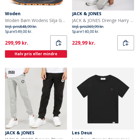
Woden
JACK & JONES
Woden Børn Wodens Silja Gummistøvler 295 Dark Olive
JACK & JONES Drenge Harry Træningstøj Alloy
Vejl. pris
848,99 kr.
Vejl. pris
369,99 kr.
Spare
549,00 kr.
Spare
140,00 kr.
Current
Current
299,99 kr.
229,99 kr.
Halv pris eller mindre
JACK & JONES
Les Deux