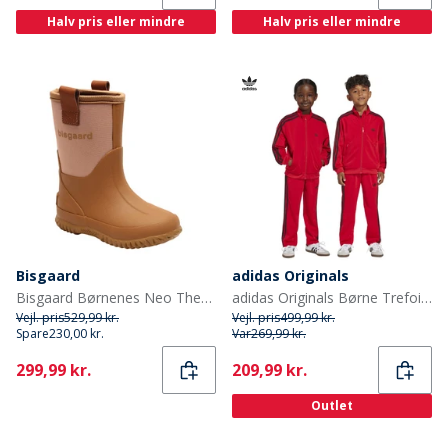
Halv pris eller mindre
Halv pris eller mindre
Bisgaard
adidas Originals
Bisgaard Børnenes Neo Thermo Gummistøvler Nud
adidas Originals Børne Trefoil Firebird Tracksuit Better Scarlet/Sort
Vejl. pris
529,99 kr.
Vejl. pris
499,99 kr.
Spare
230,00 kr.
Var
269,99 kr.
Current
Current
299,99 kr.
209,99 kr.
Outlet