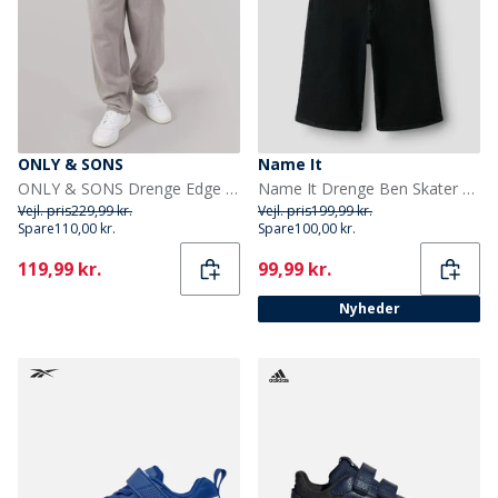
ONLY & SONS
Name It
ONLY & SONS Drenge Edge Lige Pasform Jeans Light Grey Denim
Name It Drenge Ben Skater Denim Jorts Black Denim
Vejl. pris
229,99 kr.
Vejl. pris
199,99 kr.
Spare
110,00 kr.
Spare
100,00 kr.
Current
Current
119,99 kr.
99,99 kr.
Nyheder