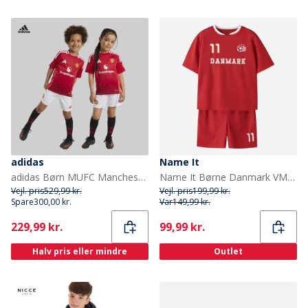
adidas
Name It
adidas Børn MUFC Manchester United 24/25 Hjemme Mini Sæt Mufc Red
Name It Børne Danmark VM Fodbold Sæt True Red Denmark
Vejl. pris
529,99 kr.
Vejl. pris
199,99 kr.
Spare
300,00 kr.
Var
149,99 kr.
Current
Current
229,99 kr.
99,99 kr.
Halv pris eller mindre
Outlet