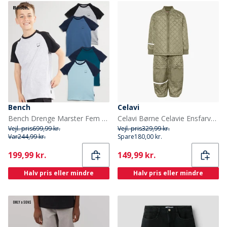
Bench
Celavi
Bench Drenge Marster Fem Pakke T-Shirts Gråmeleret / Is / Blågrøn / Hvid / Skiferblå
Celavi Børne Celavie Ensfarvet Basis Termosæt Khaki
Vejl. pris
699,99 kr.
Vejl. pris
329,99 kr.
Var
244,99 kr.
Spare
180,00 kr.
Current
Current
199,99 kr.
149,99 kr.
Halv pris eller mindre
Halv pris eller mindre