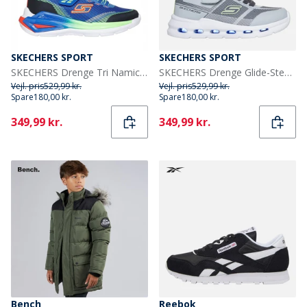
SKECHERS SPORT
SKECHERS SPORT
SKECHERS Drenge Tri Namics 2. 0 Sneakers Blå
SKECHERS Drenge Glide-Step Lys Sneakers Gray
Vejl. pris
529,99 kr.
Vejl. pris
529,99 kr.
Spare
180,00 kr.
Spare
180,00 kr.
Current
Current
349,99 kr.
349,99 kr.
Bench
Reebok