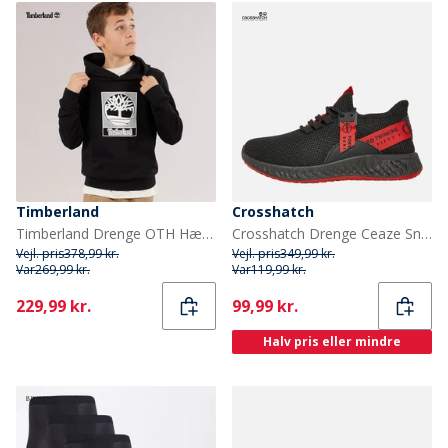
Timberland
Crosshatch
Timberland Drenge OTH Hættetrøje Black Black
Crosshatch Drenge Ceaze Sneakers Flerfarvet
Vejl. pris
378,99 kr.
Vejl. pris
349,99 kr.
Var
269,99 kr.
Var
119,99 kr.
Current
Current
229,99 kr.
99,99 kr.
Halv pris eller mindre