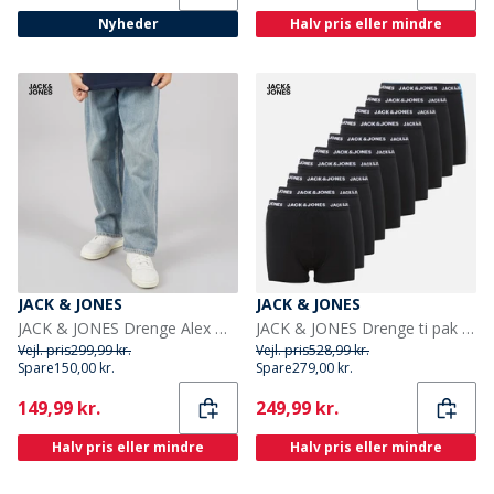
Nyheder
Halv pris eller mindre
JACK & JONES
JACK & JONES
JACK & JONES Drenge Alex Orginal AKM 308 Baggy Fit Jeans Blue Denim
JACK & JONES Drenge ti pak bokser trusser Sort
Vejl. pris
299,99 kr.
Vejl. pris
528,99 kr.
Spare
150,00 kr.
Spare
279,00 kr.
Current
Current
149,99 kr.
249,99 kr.
Halv pris eller mindre
Halv pris eller mindre