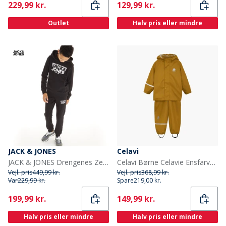
Current
Current
229,99 kr.
129,99 kr.
Outlet
Halv pris eller mindre
JACK & JONES
Celavi
JACK & JONES Drengenes Zero Træningsdragt sort
Celavi Børne Celavie Ensfarvet PU Basis Regntøjs Sæt Buckthorn Brown
Vejl. pris
449,99 kr.
Vejl. pris
368,99 kr.
Var
229,99 kr.
Spare
219,00 kr.
Current
Current
199,99 kr.
149,99 kr.
Halv pris eller mindre
Halv pris eller mindre