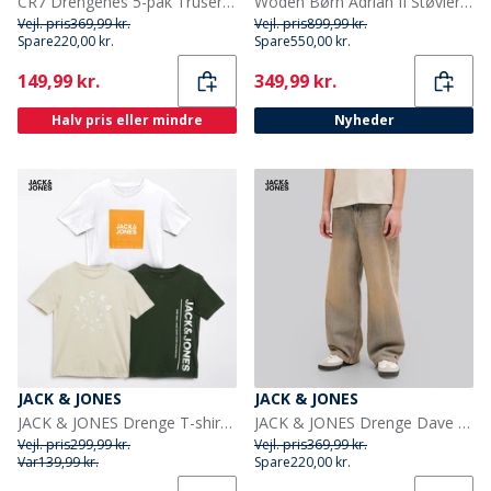
CR7 Drengenes 5-pak Truser Multifarvet
Woden Børn Adrian II Støvler 849 Ballerina
Vejl. pris
369,99 kr.
Vejl. pris
899,99 kr.
Spare
220,00 kr.
Spare
550,00 kr.
Current
Current
149,99 kr.
349,99 kr.
Halv pris eller mindre
Nyheder
JACK & JONES
JACK & JONES
JACK & JONES Drenge T-shirts Jason 3-pak Sort
JACK & JONES Drenge Dave Original St 263 Baggy Fit Jeans Blue Denim
Vejl. pris
299,99 kr.
Vejl. pris
369,99 kr.
Var
139,99 kr.
Spare
220,00 kr.