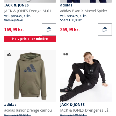
JACK & JONES
adidas
JACK & JONES Drenge Multi Træningstøj Sort
adidas Børn X Marvel Spider Man Træningsbluse Dark Blue/Off White
Vejl. pris
449,99 kr.
Vejl. pris
429,99 kr.
Var
189,99 kr.
Spare
160,00 kr.
Current
Current
169,99 kr.
269,99 kr.
Halv pris eller mindre
adidas
JACK & JONES
adidas Junior Drenge camouflage grafisk hættetrøje Olive Strata
JACK & JONES Drengenes Lås Træningsdragt Sort
Vejl. pris
349,99 kr.
Vejl. pris
448,99 kr.