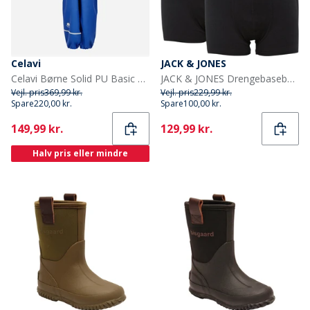
Celavi
JACK & JONES
Celavi Børne Solid PU Basic Regntøj Sæt Havblå Oceanblue
JACK & JONES Drengebaseboksere 5-pak Sort
Vejl. pris
369,99 kr.
Vejl. pris
229,99 kr.
Spare
220,00 kr.
Spare
100,00 kr.
Current
Current
149,99 kr.
129,99 kr.
Halv pris eller mindre