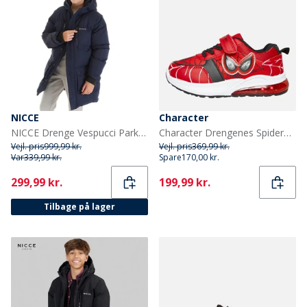
NICCE
Character
NICCE Drenge Vespucci Parka Blå
Character Drengenes Spiderman Øjne Lys Op Træningssko Røde
Vejl. pris
999,99 kr.
Vejl. pris
369,99 kr.
Var
339,99 kr.
Spare
170,00 kr.
Current
Current
299,99 kr.
199,99 kr.
Tilbage på lager